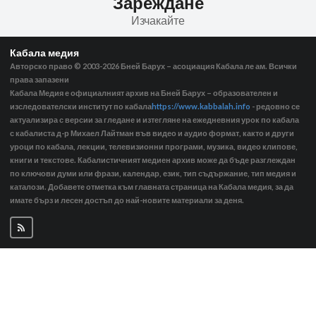
Зареждане
Изчакайте
Кабала медия
Авторско право © 2003-2026
Бней Барух – асоциация Кабала ле ам. Всички
права запазени
Кабала Медия е официалният архив на Бней Барух – образователен и
изследователски институт по кабала
https://www.kabbalah.info
- редовно се
актуализира с версии за гледане и изтегляне на ежедневния урок по кабала
с кабалиста д-р Михаел Лайтман във видео и аудио формат, както и други
уроци по кабала, лекции, телевизионни програми, музика, видео клипове,
книги и текстове. Кабалистичният медиен архив може да бъде разглеждан
по ключови думи или фрази, календар, език, тип съдържание, тип медия и
каталози. Добавете отметка към главната страница на Кабала медия, за да
имате бърз и лесен достъп до най-новите материали за деня.