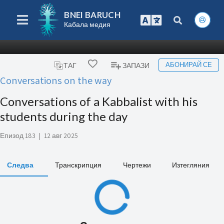
BNEI BARUCH
Кабала медия
АБОНИРАЙ СЕ
ТАГ
ЗАПАЗИ
Conversations on the way
Conversations of a Kabbalist with his
students during the day
Епизод 183
|
12 авг 2025
Следва
Транскрипция
Чертежи
Изтегляния