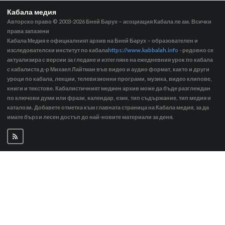
Кабала медия
Авторско право © 2003-2026
Бней Барух – асоциация Кабала ле ам. Всички
права запазени
Кабала Медия е официалният архив на Бней Барух – образователен и
изследователски институт по кабала
https://www.kabbalah.info
- редовно се
актуализира с версии за гледане и изтегляне на ежедневния урок по кабала
с кабалиста д-р Михаел Лайтман във видео и аудио формат, както и други
уроци по кабала, лекции, телевизионни програми, музика, видео клипове,
книги и текстове. Кабалистичният медиен архив може да бъде разглеждан
по ключови думи или фрази, календар, език, тип съдържание, тип медия и
каталози. Добавете отметка към главната страница на Кабала медия, за да
имате бърз и лесен достъп до най-новите материали за деня.