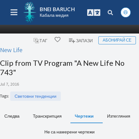
BNEI BARUCH
Кабала медия
АБОНИРАЙ СЕ
ТАГ
ЗАПАЗИ
New Life
Clip from TV Program "A New Life No
743"
Jul 7, 2016
Tags
:
Световни тенденции
Следва
Транскрипция
Чертежи
Изтегляния
Не са намерени чертежи