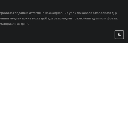
ерсии за гледане и изтегляне на ежедневния урок по кабала с кабалиста д-р
тичният медиен архив може да бъде разглеждан по ключови думи или фрази,
 материали за деня.