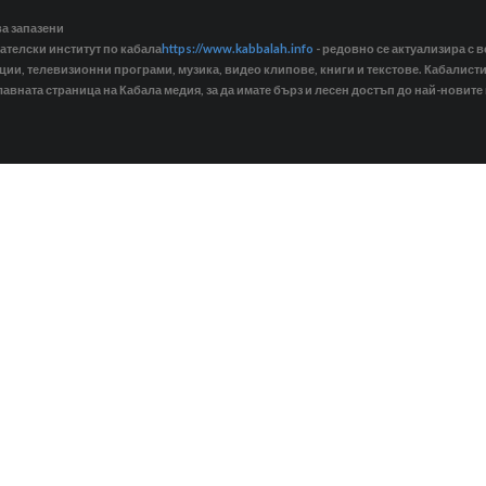
ва запазени
ателски институт по кабала
https://www.kabbalah.info
- редовно се актуализира с в
кции, телевизионни програми, музика, видео клипове, книги и текстове. Кабалис
лавната страница на Кабала медия, за да имате бърз и лесен достъп до най-новите