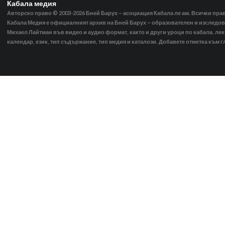
Кабала медия
Авторско право © 2003-2026
Бней Барух – асоциация Кабала ле ам. Всички пра
Кабала Медия е официалният архив на Бней Барух – образователен и изследов
Михаел Лайтман във видео и аудио формат, както и други уроци по кабала, ле
календар, език, тип съдържание, тип медия и каталози. Добавете отметка към г