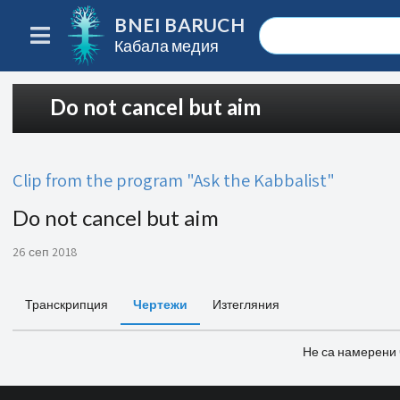
BNEI BARUCH
Кабала медия
Do not cancel but aim
Clip from the program "Ask the Kabbalist"
Do not cancel but aim
26 сеп 2018
Транскрипция
Чертежи
Изтегляния
Не са намерени