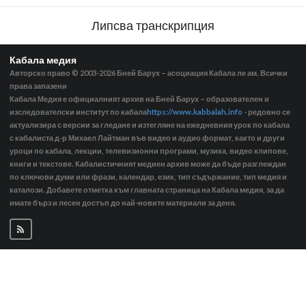
Липсва транскрипция
Кабала медия
Авторско право © 2003-2026
Бней Барух – асоциация Кабала ле ам. Всички
права запазени
Кабала Медия е официалният архив на Бней Барух – образователен и
изследователски институт по кабала
https://www.kabbalah.info
- редовно се
актуализира с версии за гледане и изтегляне на ежедневния урок по кабала
с кабалиста д-р Михаел Лайтман във видео и аудио формат, както и други
уроци по кабала, лекции, телевизионни програми, музика, видео клипове,
книги и текстове. Кабалистичният медиен архив може да бъде разглеждан
по ключови думи или фрази, календар, език, тип съдържание, тип медия и
каталози. Добавете отметка към главната страница на Кабала медия, за да
имате бърз и лесен достъп до най-новите материали за деня.