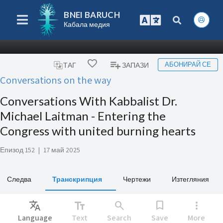
BNEI BARUCH
Кабала медия
АБОНИРАЙ СЕ
ТАГ
ЗАПАЗИ
Conversations on the way
Conversations With Kabbalist Dr.
Michael Laitman - Entering the
Congress with united burning hearts
Епизод 152
|
17 май 2025
Следва
Транскрипция
Чертежи
Изтегляния
Translate
text_fields
search
bookmark
more_vert
Language
Text
Search
Save
More