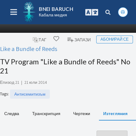
BNEI BARUCH
Кабала медия
АБОНИРАЙ СЕ
ТАГ
ЗАПАЗИ
Like a Bundle of Reeds
TV Program "Like a Bundle of Reeds" No
21
Епизод 21
|
21 юли 2014
Tags
:
Антисемитизъм
Следва
Транскрипция
Чертежи
Изтегляния