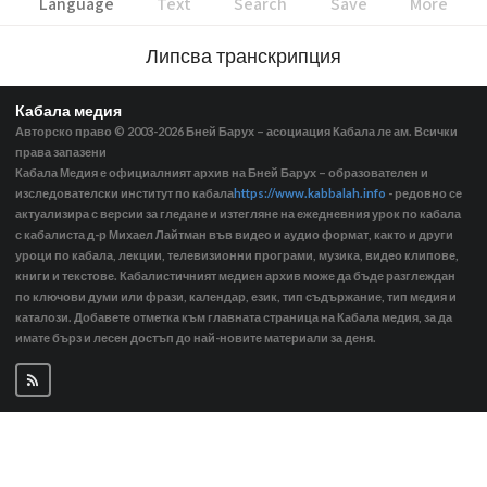
Language
Text
Search
Save
More
Липсва транскрипция
Кабала медия
Авторско право © 2003-2026
Бней Барух – асоциация Кабала ле ам. Всички
права запазени
Кабала Медия е официалният архив на Бней Барух – образователен и
изследователски институт по кабала
https://www.kabbalah.info
- редовно се
актуализира с версии за гледане и изтегляне на ежедневния урок по кабала
с кабалиста д-р Михаел Лайтман във видео и аудио формат, както и други
уроци по кабала, лекции, телевизионни програми, музика, видео клипове,
книги и текстове. Кабалистичният медиен архив може да бъде разглеждан
по ключови думи или фрази, календар, език, тип съдържание, тип медия и
каталози. Добавете отметка към главната страница на Кабала медия, за да
имате бърз и лесен достъп до най-новите материали за деня.