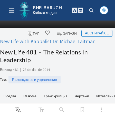
BNEI BARUCH
Кабала медия
АБОНИРАЙ СЕ
ТАГ
ЗАПАЗИ
New Life with Kabbalist Dr. Michael Laitman
New Life 481 – The Relations In
Leadership
Епизод 481
|
23 de dic. de 2014
Tags
:
Ръководство и управление
Следва
Резюме
Транскрипция
Чертежи
Изтегляни
Translate
text_fields
search
bookmark
more_vert