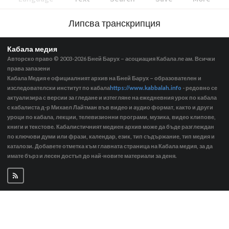
Липсва транскрипция
Кабала медия
Авторско право © 2003-2026
Бней Барух – асоциация Кабала ле ам. Всички
права запазени
Кабала Медия е официалният архив на Бней Барух – образователен и
изследователски институт по кабала
https://www.kabbalah.info
- редовно се
актуализира с версии за гледане и изтегляне на ежедневния урок по кабала
с кабалиста д-р Михаел Лайтман във видео и аудио формат, както и други
уроци по кабала, лекции, телевизионни програми, музика, видео клипове,
книги и текстове. Кабалистичният медиен архив може да бъде разглеждан
по ключови думи или фрази, календар, език, тип съдържание, тип медия и
каталози. Добавете отметка към главната страница на Кабала медия, за да
имате бърз и лесен достъп до най-новите материали за деня.