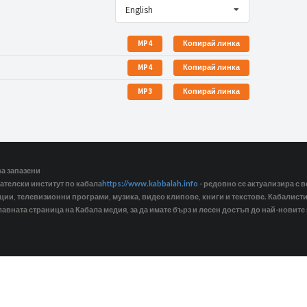
English
MP4
Копирай линка
MP4
Копирай линка
MP3
Копирай линка
ва запазени
ателски институт по кабала
https://www.kabbalah.info
- редовно се актуализира с в
кции, телевизионни програми, музика, видео клипове, книги и текстове. Кабалис
лавната страница на Кабала медия, за да имате бърз и лесен достъп до най-новите