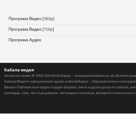
Програма Видео [360p]
Програма Видео [720p]
Програма Аудио
Кабала медия
Авторско право © 2003-2026
Бней Барух – асоциация Кабала ле ам. Всички пра
Кабала Медия е официалният архив на Бней Барух – образователен и изследов
Михаел Лайтман във видео и аудио формат, както и други уроци по кабала, ле
календар, език, тип съдържание, тип медия и каталози. Добавете отметка към г