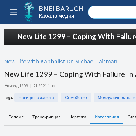
BNEI BARUCH
Кабала медия
New Life 1299 – Coping With Failu
New Life with Kabbalist Dr. Michael Laitman
New Life 1299 – Coping With Failure I
Епизод 1299
|
21 פבר׳ 2021
Tags
:
Навици на живота
Семейство
Междуличностна к
Резюме
Транскрипция
Чертежи
Изтегляния
Ста