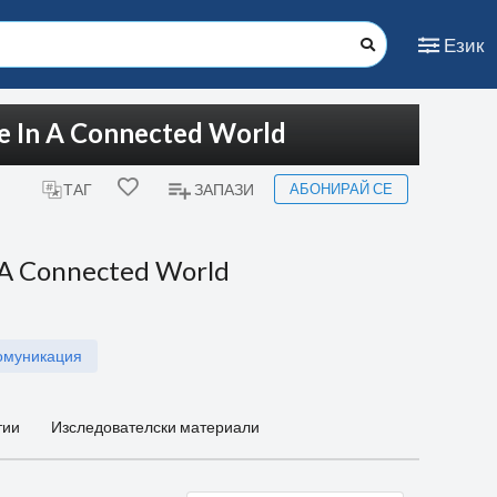
Език
re In A Connected World
АБОНИРАЙ СЕ
ТАГ
ЗАПАЗИ
n A Connected World
омуникация
тии
Изследователски материали