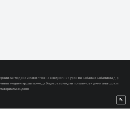
ерсии за гледане и изтегляне на ежедневния урок по кабала с кабалиста д-р
тичният медиен архив може да бъде разглеждан по ключови думи или фрази,
 материали за деня.