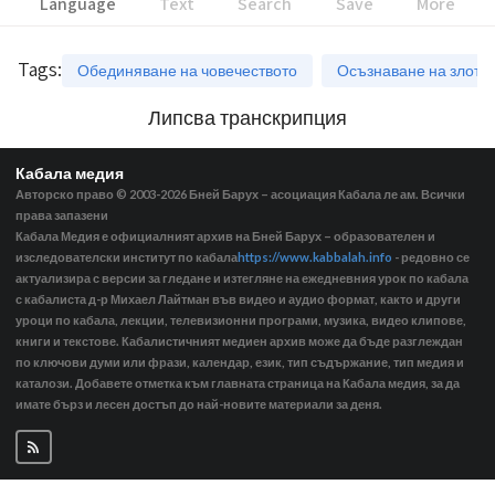
Language
Text
Search
Save
More
Tags
:
Обединяване на човечеството
Осъзнаване на злото
Липсва транскрипция
Кабала медия
Авторско право © 2003-2026
Бней Барух – асоциация Кабала ле ам. Всички
права запазени
Кабала Медия е официалният архив на Бней Барух – образователен и
изследователски институт по кабала
https://www.kabbalah.info
- редовно се
актуализира с версии за гледане и изтегляне на ежедневния урок по кабала
с кабалиста д-р Михаел Лайтман във видео и аудио формат, както и други
уроци по кабала, лекции, телевизионни програми, музика, видео клипове,
книги и текстове. Кабалистичният медиен архив може да бъде разглеждан
по ключови думи или фрази, календар, език, тип съдържание, тип медия и
каталози. Добавете отметка към главната страница на Кабала медия, за да
имате бърз и лесен достъп до най-новите материали за деня.