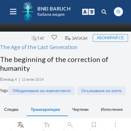
BNEI BARUCH
Кабала медия
АБОНИРАЙ СЕ
ТАГ
ЗАПАЗИ
The Age of the Last Generation
The beginning of the correction of
humanity
Епизод 4
|
11 юли 2024
Tags
:
Обединяване на човечеството
Осъзнаване на злото
Следва
Транскрипция
Чертежи
Изтегляния
Translate
text_fields
search
bookmark
more_vert