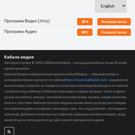
Програма Видео [360p]
MP4
Копирай линка
Програма Аудио
MP3
Копирай линка
Кабала медия
Авторско право © 2003-2026
Бней Барух – асоциация Кабала ле ам. Всички
права запазени
Кабала Медия е официалният архив на Бней Барух – образователен и
изследователски институт по кабала
https://www.kabbalah.info
- редовно се
актуализира с версии за гледане и изтегляне на ежедневния урок по кабала
с кабалиста д-р Михаел Лайтман във видео и аудио формат, както и други
уроци по кабала, лекции, телевизионни програми, музика, видео клипове,
книги и текстове. Кабалистичният медиен архив може да бъде разглеждан
по ключови думи или фрази, календар, език, тип съдържание, тип медия и
каталози. Добавете отметка към главната страница на Кабала медия, за да
имате бърз и лесен достъп до най-новите материали за деня.