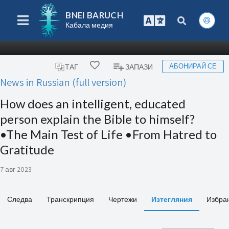
BNEI BARUCH
Кабала медия
АБОНИРАЙ СЕ
ТАГ
ЗАПАЗИ
News in Russian (full version)
How does an intelligent, educated
person explain the Bible to himself?
•The Main Test of Life •From Hatred to
Gratitude
7 авг 2023
Следва
Транскрипция
Чертежи
Изтегляния
Избра