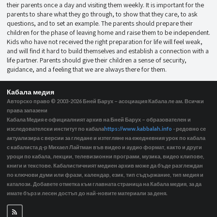
their parents once a day and visiting them weekly. It is important for the
parents to share what they go through, to show that they care, to ask
questions, and to set an example. The parents should prepare their
children for the phase of leaving home and raise them to be independent.
Kids who have not received the right preparation for life will feel weak,
and will find it hard to build themselves and establish a connection with a
life partner. Parents should give their children a sense of security,
guidance, and a feeling that we are always there for them.
Кабала медия
Авторско право © 2003-2026
Бней Барух – асоциация Кабала ле ам. Всички
права запазени
Кабала Медия е официалният архив на Бней Барух – образователен и
изследователски институт по кабала
https://www.kabbalah.info
- редовно се
актуализира с версии за гледане и изтегляне на ежедневния урок по кабала
с кабалиста д-р Михаел Лайтман във видео и аудио формат, както и други
уроци по кабала, лекции, телевизионни програми, музика, видео клипове,
книги и текстове. Кабалистичният медиен архив може да бъде разглеждан
по ключови думи или фрази, календар, език, тип съдържание, тип медия и
каталози. Добавете отметка към главната страница на Кабала медия, за да
имате бърз и лесен достъп до най-новите материали за деня.