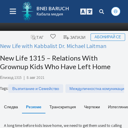
BNEI BARUCH
Кабала медия
АБОНИРАЙ СЕ
ТАГ
ЗАПАЗИ
New Life with Kabbalist Dr. Michael Laitman
New Life 1315 – Relations With
Grownup Kids Who Have Left Home
Епизод 1315
|
8 авг 2021
Tags
:
Възпитание и Семейство
Междуличностна комуникация
Следва
Резюме
Транскрипция
Чертежи
Изтегляни
A long time before kids leave home, we need to get them used to calling