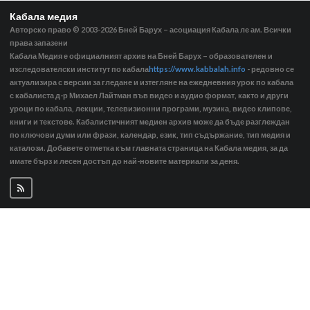
Кабала медия
Авторско право © 2003-2026
Бней Барух – асоциация Кабала ле ам. Всички
права запазени
Кабала Медия е официалният архив на Бней Барух – образователен и
изследователски институт по кабала
https://www.kabbalah.info
- редовно се
актуализира с версии за гледане и изтегляне на ежедневния урок по кабала
с кабалиста д-р Михаел Лайтман във видео и аудио формат, както и други
уроци по кабала, лекции, телевизионни програми, музика, видео клипове,
книги и текстове. Кабалистичният медиен архив може да бъде разглеждан
по ключови думи или фрази, календар, език, тип съдържание, тип медия и
каталози. Добавете отметка към главната страница на Кабала медия, за да
имате бърз и лесен достъп до най-новите материали за деня.