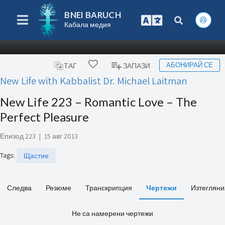
BNEI BARUCH
Кабала медия
АБОНИРАЙ СЕ
ТАГ
ЗАПАЗИ
New Life with Kabbalist Dr. Michael Laitman
New Life 223 – Romantic Love – The
Perfect Pleasure
Епизод 223
|
15 авг 2013
Tags
:
Щастие
Следва
Резюме
Транскрипция
Чертежи
Изтегляни
Не са намерени чертежи