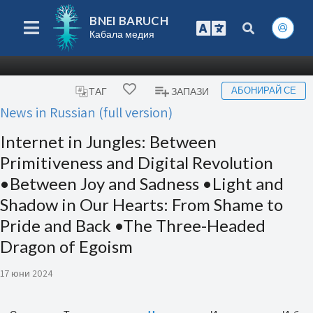
BNEI BARUCH
Кабала медия
АБОНИРАЙ СЕ
ТАГ
ЗАПАЗИ
News in Russian (full version)
Internet in Jungles: Between
Primitiveness and Digital Revolution
•Between Joy and Sadness •Light and
Shadow in Our Hearts: From Shame to
Pride and Back •The Three-Headed
Dragon of Egoism
17 юни 2024