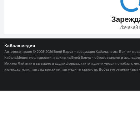
Зарежд
Изчакай
Кабала медия
Авторско право © 2003-2026
Бней Барух – асоциация Кабала ле ам. Всички пра
Кабала Медия е официалният архив на Бней Барух – образователен и изследов
Михаел Лайтман във видео и аудио формат, както и други уроци по кабала, ле
календар, език, тип съдържание, тип медия и каталози. Добавете отметка към г