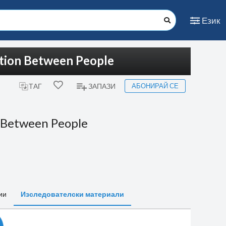
Език
ction Between People
АБОНИРАЙ СЕ
ТАГ
ЗАПАЗИ
 Between People
ии
Изследователски материали