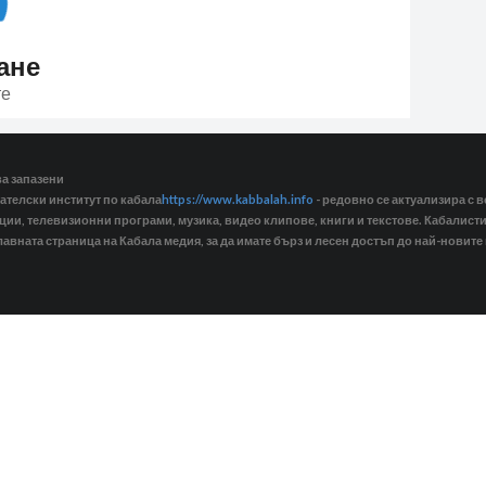
ане
те
ва запазени
ателски институт по кабала
https://www.kabbalah.info
- редовно се актуализира с в
кции, телевизионни програми, музика, видео клипове, книги и текстове. Кабалис
лавната страница на Кабала медия, за да имате бърз и лесен достъп до най-новите