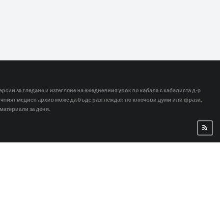
ерсии за гледане и изтегляне на ежедневния урок по кабала с кабалиста д-р
тичният медиен архив може да бъде разглеждан по ключови думи или фрази,
 материали за деня.