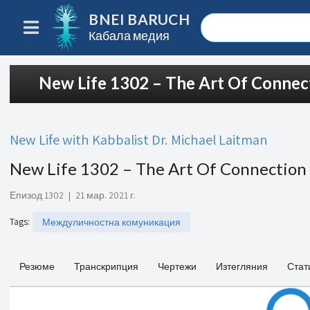
BNEI BARUCH
Кабала медия
New Life 1302 – The Art Of Conne
New Life with Kabbalist Dr. Michael Laitman
New Life 1302 – The Art Of Connection
Епизод 1302
|
21 мар. 2021 г.
Tags
:
Междуличностна комуникация
Резюме
Транскрипция
Чертежи
Изтегляния
Стат