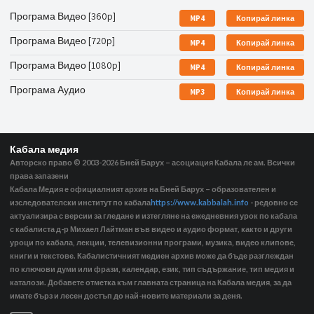
Програма Видео [360p]
MP4
Копирай линка
Програма Видео [720p]
MP4
Копирай линка
Програма Видео [1080p]
MP4
Копирай линка
Програма Аудио
MP3
Копирай линка
Кабала медия
Авторско право © 2003-2026
Бней Барух – асоциация Кабала ле ам. Всички
права запазени
Кабала Медия е официалният архив на Бней Барух – образователен и
изследователски институт по кабала
https://www.kabbalah.info
- редовно се
актуализира с версии за гледане и изтегляне на ежедневния урок по кабала
с кабалиста д-р Михаел Лайтман във видео и аудио формат, както и други
уроци по кабала, лекции, телевизионни програми, музика, видео клипове,
книги и текстове. Кабалистичният медиен архив може да бъде разглеждан
по ключови думи или фрази, календар, език, тип съдържание, тип медия и
каталози. Добавете отметка към главната страница на Кабала медия, за да
имате бърз и лесен достъп до най-новите материали за деня.