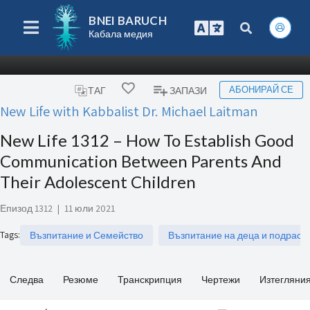
BNEI BARUCH
Кабала медия
АБОНИРАЙ СЕ
ТАГ
ЗАПАЗИ
New Life with Kabbalist Dr. Michael Laitman
New Life 1312 – How To Establish Good
Communication Between Parents And
Their Adolescent Children
Епизод 1312
|
11 юли 2021
Tags
:
Възпитание и Семейство
Възпитание на деца и подраст
Следва
Резюме
Транскрипция
Чертежи
Изтегляни