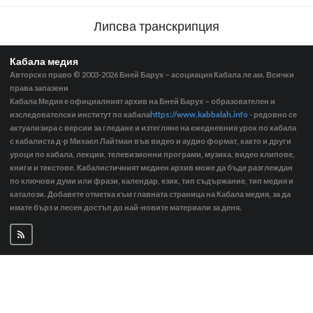
Липсва транскрипция
Кабала медия
Авторско право © 2003-2026
Бней Барух – асоциация Кабала ле ам. Всички
права запазени
Кабала Медия е официалният архив на Бней Барух – образователен и
изследователски институт по кабала
https://www.kabbalah.info
- редовно се
актуализира с версии за гледане и изтегляне на ежедневния урок по кабала
с кабалиста д-р Михаел Лайтман във видео и аудио формат, както и други
уроци по кабала, лекции, телевизионни програми, музика, видео клипове,
книги и текстове. Кабалистичният медиен архив може да бъде разглеждан
по ключови думи или фрази, календар, език, тип съдържание, тип медия и
каталози. Добавете отметка към главната страница на Кабала медия, за да
имате бърз и лесен достъп до най-новите материали за деня.