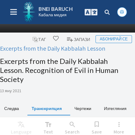
BNEI BARUCH
Кабала медия
АБОНИРАЙ СЕ
ТАГ
ЗАПАЗИ
Excerpts from the Daily Kabbalah Lesson
Excerpts from the Daily Kabbalah
Lesson. Recognition of Evil in Human
Society
13 яну 2021
Следва
Транскрипция
Чертежи
Изтегляния
Translate
text_fields
search
bookmark
more_vert
Language
Text
Search
Save
More