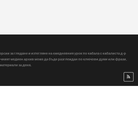
ерсии за гледане и изтегляне на ежедневния урок по кабала с кабалиста д-р
тичният медиен архив може да бъде разглеждан по ключови думи или фрази,
 материали за деня.