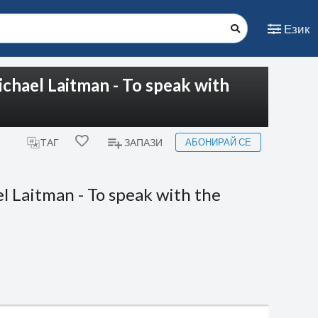
Език
chael Laitman - To speak with
АБОНИРАЙ СЕ
ТАГ
ЗАПАЗИ
l Laitman - To speak with the