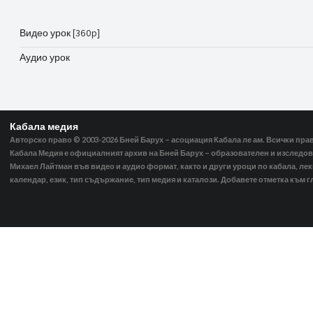
Видео урок [360p]
Аудио урок
Кабала медия
Авторско право © 2003-2026
Бней Барух – асоциация Кабала ле ам. Всички пра
Кабала Медия е официалният архив на Бней Барух – образователен и изследов
Михаел Лайтман във видео и аудио формат, както и други уроци по кабала, ле
календар, език, тип съдържание, тип медия и каталози. Добавете отметка към г