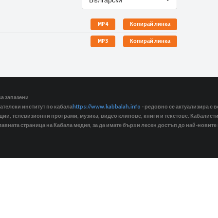
MP4
Копирай линка
MP3
Копирай линка
ва запазени
ателски институт по кабала
https://www.kabbalah.info
- редовно се актуализира с в
кции, телевизионни програми, музика, видео клипове, книги и текстове. Кабалис
лавната страница на Кабала медия, за да имате бърз и лесен достъп до най-новите