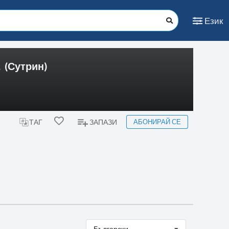
Език
.
(Сутрин)
АБОНИРАЙ СЕ
ТАГ
ЗАПАЗИ
Български