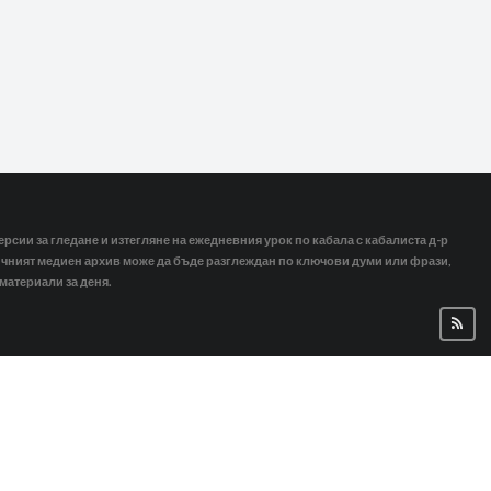
ерсии за гледане и изтегляне на ежедневния урок по кабала с кабалиста д-р
тичният медиен архив може да бъде разглеждан по ключови думи или фрази,
 материали за деня.