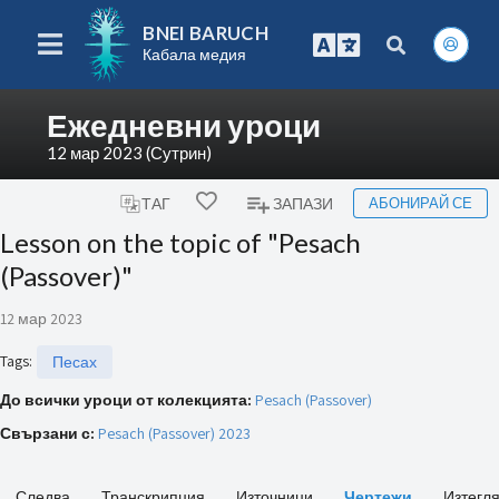
BNEI BARUCH
Кабала медия
Ежедневни уроци
12 мар 2023 (Сутрин)
АБОНИРАЙ СЕ
ТАГ
ЗАПАЗИ
Lesson on the topic of "Pesach
(Passover)"
12 мар 2023
Tags
:
Песах
До всички уроци от колекцията:
Pesach (Passover)
Свързани с:
Pesach (Passover) 2023
Следва
Транскрипция
Източници
Чертежи
Изтегл