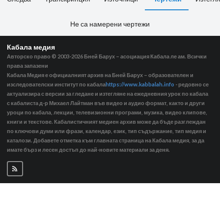
Не са намерени чертежи
Кабала медия
Авторско право © 2003-2026
Бней Барух – асоциация Кабала ле ам. Всички
права запазени
Кабала Медия е официалният архив на Бней Барух – образователен и
изследователски институт по кабала
https://www.kabbalah.info
- редовно се
актуализира с версии за гледане и изтегляне на ежедневния урок по кабала
с кабалиста д-р Михаел Лайтман във видео и аудио формат, както и други
уроци по кабала, лекции, телевизионни програми, музика, видео клипове,
книги и текстове. Кабалистичният медиен архив може да бъде разглеждан
по ключови думи или фрази, календар, език, тип съдържание, тип медия и
каталози. Добавете отметка към главната страница на Кабала медия, за да
имате бърз и лесен достъп до най-новите материали за деня.