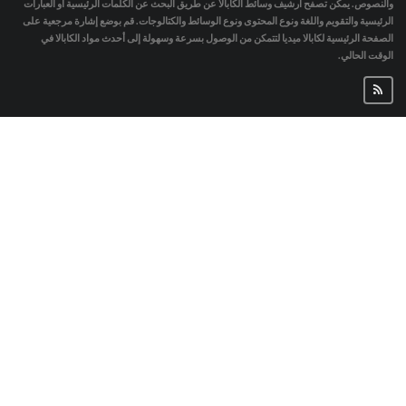
والنصوص. يمكن تصفح أرشيف وسائط الكابالا عن طريق البحث عن الكلمات الرئيسية أو العبارات
الرئيسية والتقويم واللغة ونوع المحتوى ونوع الوسائط والكتالوجات. قم بوضع إشارة مرجعية على
الصفحة الرئيسية لكابالا ميديا لتتمكن من الوصول بسرعة وسهولة إلى أحدث مواد الكابالا في
الوقت الحالي.