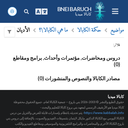
BNEI BARUCH
كابالا ميديا
مواضيع
حكمة الكابالا
ما هي الكابالا\؟
الأديان
فلاتر
:
دروس ومحاضرات, مؤتمرات وأحداث, برامج ومقاطع
(0)
مصادر الكابالا والنصوص والمنشورات (0)
كابالا ميديا
حقوق الطبع والنشر © 2003-2026
بني باروخ – جمعية الكابالا لعام، جميع الحقوق محفوظة
كابالا ميديا هو الأرشيف الرسمي لمعهد بني بروخ كابالا للتعليم والبحث -
https://www.kabbalah.info
- يتم تحديثه بانتظام بإصدارات قابلة للعرض والتنزيل من درس
الكابالا اليومي مع الكابالا الدكتور مايكل لايتمان بتنسيقات الفيديو والصوت، بالإضافة إلى دروس بني
باروخ الكابالا الأخرى والمحاضرات والبرامج التلفزيونية والموسيقى ومقاطع الفيديو والكتب