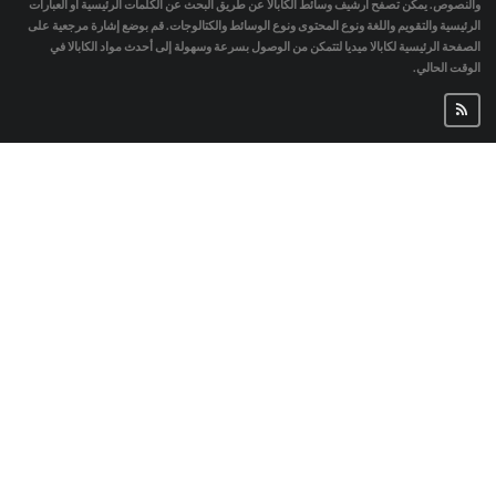
والنصوص. يمكن تصفح أرشيف وسائط الكابالا عن طريق البحث عن الكلمات الرئيسية أو العبارات
الرئيسية والتقويم واللغة ونوع المحتوى ونوع الوسائط والكتالوجات. قم بوضع إشارة مرجعية على
الصفحة الرئيسية لكابالا ميديا لتتمكن من الوصول بسرعة وسهولة إلى أحدث مواد الكابالا في
الوقت الحالي.