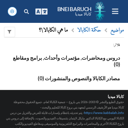
BNEI BARUCH
كابالا ميديا
مواضيع
حكمة الكابالا
ما هي الكابالا\؟
فلاتر
:
دروس ومحاضرات, مؤتمرات وأحداث, برامج ومقاطع
(0)
مصادر الكابالا والنصوص والمنشورات (0)
كابالا ميديا
حقوق الطبع والنشر © 2003-2026
بني باروخ – جمعية الكابالا لعام، جميع الحقوق محفوظة
كابالا ميديا هو الأرشيف الرسمي لمعهد بني بروخ كابالا للتعليم والبحث -
https://www.kabbalah.info
- يتم تحديثه بانتظام بإصدارات قابلة للعرض والتنزيل من درس
الكابالا اليومي مع الكابالا الدكتور مايكل لايتمان بتنسيقات الفيديو والصوت، بالإضافة إلى دروس بني
باروخ الكابالا الأخرى والمحاضرات والبرامج التلفزيونية والموسيقى ومقاطع الفيديو والكتب