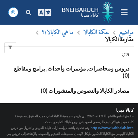
BNEI BARUCH
كابالا ميديا
مواضيع
حكمة الكابالا
ما هي الكابالا\؟
مقاومة الكابالا
فلاتر
:
دروس ومحاضرات, مؤتمرات وأحداث, برامج ومقاطع
(0)
مصادر الكابالا والنصوص والمنشورات (0)
كابالا ميديا
حقوق الطبع والنشر © 2003-2026
بني باروخ – جمعية الكابالا لعام، جميع الحقوق محفوظة
كابالا ميديا هو الأرشيف الرسمي لمعهد بني بروخ كابالا للتعليم والبحث -
https://www.kabbalah.info
- يتم تحديثه بانتظام بإصدارات قابلة للعرض والتنزيل من درس
الكابالا اليومي مع الكابالا الدكتور مايكل لايتمان بتنسيقات الفيديو والصوت، بالإضافة إلى دروس بني