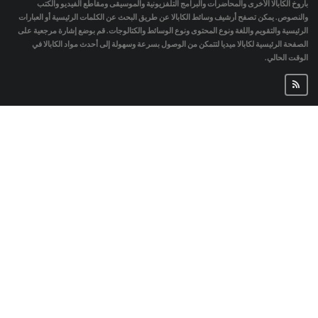
باروخ الكابالا الأخرى والمحاضرات والبرامج التلفزيونية والموسيقى ومقاطع الفيديو والكتب
والنصوص. يمكن تصفح أرشيف وسائط الكابالا عن طريق البحث عن الكلمات الرئيسية أو العبارات
الرئيسية والتقويم واللغة ونوع المحتوى ونوع الوسائط والكتالوجات. قم بوضع إشارة مرجعية على
الصفحة الرئيسية لكابالا ميديا لتتمكن من الوصول بسرعة وسهولة إلى أحدث مواد الكابالا في
الوقت الحالي.