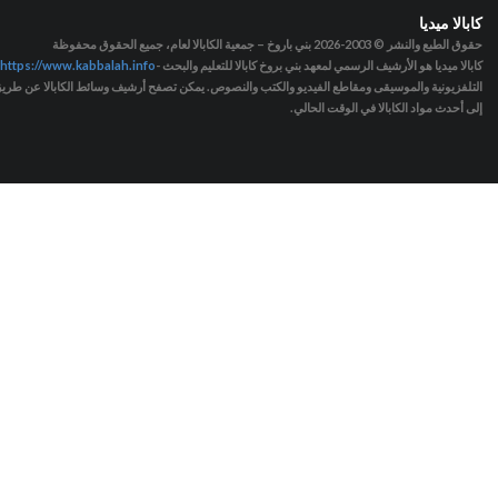
كابالا ميديا
حقوق الطبع والنشر © 2003-2026
بني باروخ – جمعية الكابالا لعام، جميع الحقوق محفوظة
كابالا ميديا هو الأرشيف الرسمي لمعهد بني بروخ كابالا للتعليم والبحث -
https://www.kabbalah.info
التلفزيونية والموسيقى ومقاطع الفيديو والكتب والنصوص. يمكن تصفح أرشيف وسائط الكابالا عن طريق ا
إلى أحدث مواد الكابالا في الوقت الحالي.