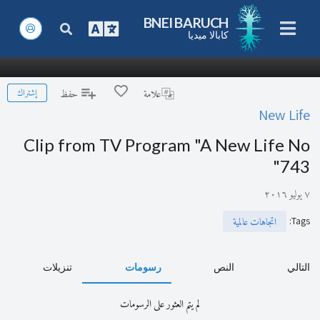
BNEI BARUCH
كابالا ميديا
إشتراك
علامة
حفظ
New Life
Clip from TV Program "A New Life No
743"
٧ يوليو ٢٠١٦
:
Tags
اتجاهات عالمية
التالي
النص
رسومات
تنزيلات
لم يتم العثور على الرسومات