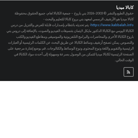
كابالا ميديا
حقوق الطبع والنشر © 2003-2026
بني باروخ – جمعية الكابالا لعام، جميع الحقوق محفوظة
كابالا ميديا هو الأرشيف الرسمي لمعهد بني بروخ كابالا للتعليم والبحث -
https://www.kabbalah.info
- يتم تحديثه بانتظام بإصدارات قابلة للعرض والتنزيل من درس
الكابالا اليومي مع الكابالا الدكتور مايكل لايتمان بتنسيقات الفيديو والصوت، بالإضافة إلى دروس بني
باروخ الكابالا الأخرى والمحاضرات والبرامج التلفزيونية والموسيقى ومقاطع الفيديو والكتب
والنصوص. يمكن تصفح أرشيف وسائط الكابالا عن طريق البحث عن الكلمات الرئيسية أو العبارات
الرئيسية والتقويم واللغة ونوع المحتوى ونوع الوسائط والكتالوجات. قم بوضع إشارة مرجعية على
الصفحة الرئيسية لكابالا ميديا لتتمكن من الوصول بسرعة وسهولة إلى أحدث مواد الكابالا في
الوقت الحالي.