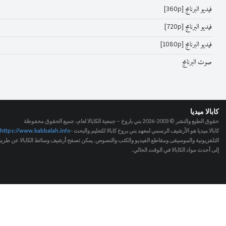
فيديو البرنامج [360p]
فيديو البرنامج [720p]
فيديو البرنامج [1080p]
صوت البرنامج
كابالا ميديا
حقوق الطبع والنشر © 2003-2026
بني باروخ – جمعية الكابالا لعام، جميع الحقوق محفوظة
كابالا ميديا هو الأرشيف الرسمي لمعهد بني بروخ كابالا للتعليم والبحث -
https://www.kabbalah.info
التلفزيونية والموسيقى ومقاطع الفيديو والكتب والنصوص. يمكن تصفح أرشيف وسائط الكابالا عن طريق ا
إلى أحدث مواد الكابالا في الوقت الحالي.