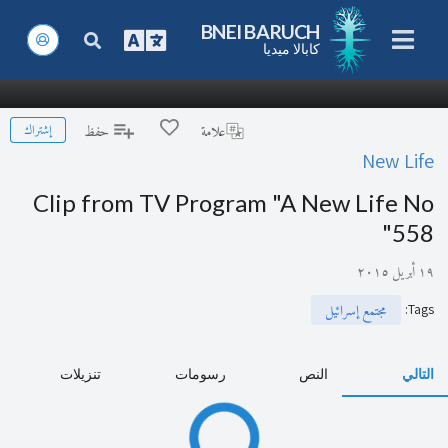
BNEI BARUCH
كابالا ميديا
إشتراك
علامة
حفظ
New Life
Clip from TV Program "A New Life No
558"
١٩ أبريل ٢٠١٥
:
Tags
مجتمع إسرائيل
التالي
النص
رسومات
تنزيلات