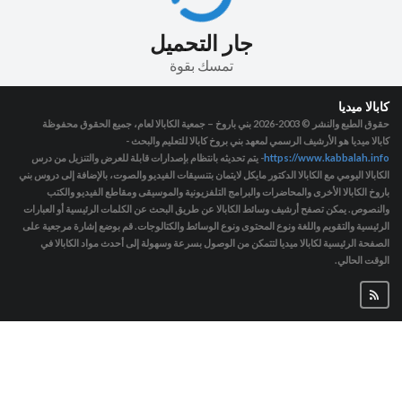
جار التحميل
تمسك بقوة
كابالا ميديا
حقوق الطبع والنشر © 2003-2026
بني باروخ – جمعية الكابالا لعام، جميع الحقوق محفوظة
كابالا ميديا هو الأرشيف الرسمي لمعهد بني بروخ كابالا للتعليم والبحث -
https://www.kabbalah.info
- يتم تحديثه بانتظام بإصدارات قابلة للعرض والتنزيل من درس
الكابالا اليومي مع الكابالا الدكتور مايكل لايتمان بتنسيقات الفيديو والصوت، بالإضافة إلى دروس بني
باروخ الكابالا الأخرى والمحاضرات والبرامج التلفزيونية والموسيقى ومقاطع الفيديو والكتب
والنصوص. يمكن تصفح أرشيف وسائط الكابالا عن طريق البحث عن الكلمات الرئيسية أو العبارات
الرئيسية والتقويم واللغة ونوع المحتوى ونوع الوسائط والكتالوجات. قم بوضع إشارة مرجعية على
الصفحة الرئيسية لكابالا ميديا لتتمكن من الوصول بسرعة وسهولة إلى أحدث مواد الكابالا في
الوقت الحالي.