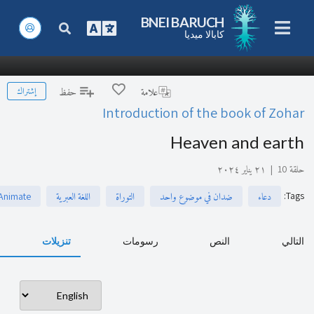
BNEI BARUCH
كابالا ميديا
إشتراك
علامة
حفظ
Introduction of the book of Zohar
Heaven and earth
حلقة 10
|
٢١ يناير ٢٠٢٤
:
Tags
دعاء
ضدان في موضوع واحد
التوراة
اللغة العبرية
, Animate
التالي
النص
رسومات
تنزيلات