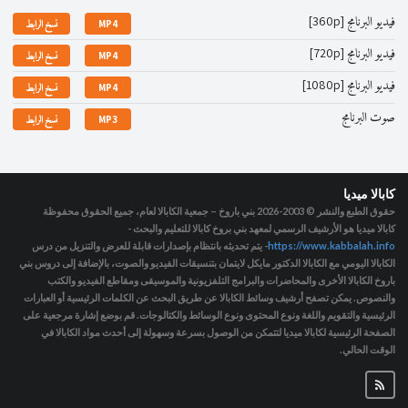
فيديو البرنامج [360p]
MP4
نسخ الرابط
فيديو البرنامج [720p]
MP4
نسخ الرابط
فيديو البرنامج [1080p]
MP4
نسخ الرابط
صوت البرنامج
MP3
نسخ الرابط
كابالا ميديا
حقوق الطبع والنشر © 2003-2026
بني باروخ – جمعية الكابالا لعام، جميع الحقوق محفوظة
كابالا ميديا هو الأرشيف الرسمي لمعهد بني بروخ كابالا للتعليم والبحث -
https://www.kabbalah.info
- يتم تحديثه بانتظام بإصدارات قابلة للعرض والتنزيل من درس
الكابالا اليومي مع الكابالا الدكتور مايكل لايتمان بتنسيقات الفيديو والصوت، بالإضافة إلى دروس بني
باروخ الكابالا الأخرى والمحاضرات والبرامج التلفزيونية والموسيقى ومقاطع الفيديو والكتب
والنصوص. يمكن تصفح أرشيف وسائط الكابالا عن طريق البحث عن الكلمات الرئيسية أو العبارات
الرئيسية والتقويم واللغة ونوع المحتوى ونوع الوسائط والكتالوجات. قم بوضع إشارة مرجعية على
الصفحة الرئيسية لكابالا ميديا لتتمكن من الوصول بسرعة وسهولة إلى أحدث مواد الكابالا في
الوقت الحالي.