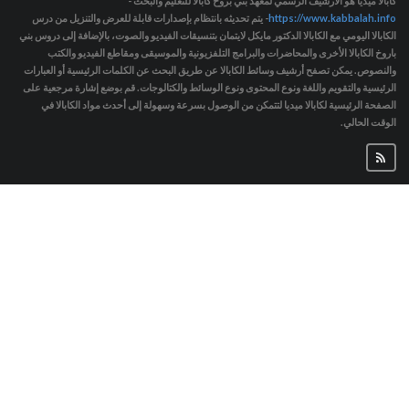
كابالا ميديا هو الأرشيف الرسمي لمعهد بني بروخ كابالا للتعليم والبحث -
https://www.kabbalah.info
- يتم تحديثه بانتظام بإصدارات قابلة للعرض والتنزيل من درس
الكابالا اليومي مع الكابالا الدكتور مايكل لايتمان بتنسيقات الفيديو والصوت، بالإضافة إلى دروس بني
باروخ الكابالا الأخرى والمحاضرات والبرامج التلفزيونية والموسيقى ومقاطع الفيديو والكتب
والنصوص. يمكن تصفح أرشيف وسائط الكابالا عن طريق البحث عن الكلمات الرئيسية أو العبارات
الرئيسية والتقويم واللغة ونوع المحتوى ونوع الوسائط والكتالوجات. قم بوضع إشارة مرجعية على
الصفحة الرئيسية لكابالا ميديا لتتمكن من الوصول بسرعة وسهولة إلى أحدث مواد الكابالا في
الوقت الحالي.