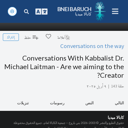
BNEI BARUCH
كابالا ميديا
إشتراك
علامة
حفظ
Conversations on the way
Conversations With Kabbalist Dr.
Michael Laitman - Are we aiming to the
Creator?
حلقة 143
|
٩ أبريل ٢٠٢٥
التالي
النص
رسومات
تنزيلات
كابالا ميديا
حقوق الطبع والنشر © 2003-2026
بني باروخ – جمعية الكابالا لعام، جميع الحقوق محفوظة