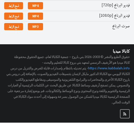
فيديو البرنامج [720p]
MP4
نسخ الرابط
فيديو البرنامج [1080p]
MP4
نسخ الرابط
صوت البرنامج
MP3
نسخ الرابط
كابالا ميديا
حقوق الطبع والنشر © 2003-2026
بني باروخ – جمعية الكابالا لعام، جميع الحقوق محفوظة
كابالا ميديا هو الأرشيف الرسمي لمعهد بني بروخ كابالا للتعليم والبحث -
https://www.kabbalah.info
- يتم تحديثه بانتظام بإصدارات قابلة للعرض والتنزيل من درس
الكابالا اليومي مع الكابالا الدكتور مايكل لايتمان بتنسيقات الفيديو والصوت، بالإضافة إلى دروس بني
باروخ الكابالا الأخرى والمحاضرات والبرامج التلفزيونية والموسيقى ومقاطع الفيديو والكتب
والنصوص. يمكن تصفح أرشيف وسائط الكابالا عن طريق البحث عن الكلمات الرئيسية أو العبارات
الرئيسية والتقويم واللغة ونوع المحتوى ونوع الوسائط والكتالوجات. قم بوضع إشارة مرجعية على
الصفحة الرئيسية لكابالا ميديا لتتمكن من الوصول بسرعة وسهولة إلى أحدث مواد الكابالا في
الوقت الحالي.