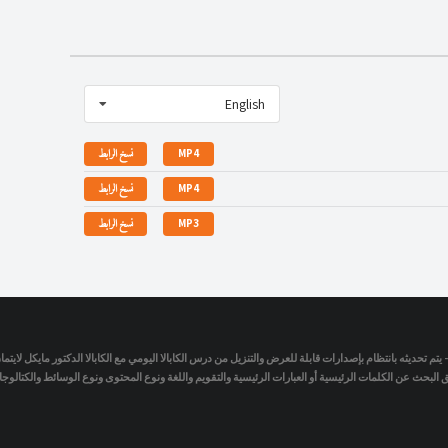
English
MP4
نسخ الرابط
MP4
نسخ الرابط
MP3
نسخ الرابط
- يتم تحديثه بانتظام بإصدارات قابلة للعرض والتنزيل من درس الكابالا اليومي مع الكابالا الدكتور مايكل لاي
لبحث عن الكلمات الرئيسية أو العبارات الرئيسية والتقويم واللغة ونوع المحتوى ونوع الوسائط والكتالو