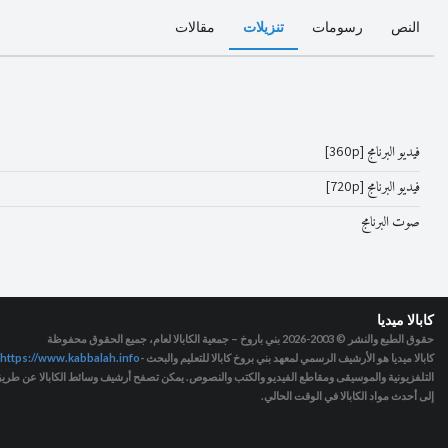
النص
رسومات
تنزيلات
مقالات
فيديو البرنامج [360p]
فيديو البرنامج [720p]
صوت البرنامج
كابالا ميديا
حقوق الطبع والنشر © 2003-2026
بني باروخ – جمعية الكابالا لعام، جميع الحقوق محفوظة
كابالا ميديا هو الأرشيف الرسمي لمعهد بني بروخ كابالا للتعليم والبحث -
https://www.kabbalah.info
التلفزيونية والموسيقى ومقاطع الفيديو والكتب والنصوص. يمكن تصفح أرشيف وسائط الكابالا عن طريق ا
إلى أحدث مواد الكابالا في الوقت الحالي.