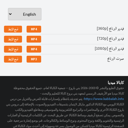
فيديو البرنامج [360p]
MP4
نسخ الرابط
فيديو البرنامج [720p]
MP4
نسخ الرابط
فيديو البرنامج [1080p]
MP4
نسخ الرابط
صوت البرنامج
MP3
نسخ الرابط
كابالا ميديا
حقوق الطبع والنشر © 2003-2026
بني باروخ – جمعية الكابالا لعام، جميع الحقوق محفوظة
كابالا ميديا هو الأرشيف الرسمي لمعهد بني بروخ كابالا للتعليم والبحث -
https://www.kabbalah.info
- يتم تحديثه بانتظام بإصدارات قابلة للعرض والتنزيل من درس
الكابالا اليومي مع الكابالا الدكتور مايكل لايتمان بتنسيقات الفيديو والصوت، بالإضافة إلى دروس بني
باروخ الكابالا الأخرى والمحاضرات والبرامج التلفزيونية والموسيقى ومقاطع الفيديو والكتب
والنصوص. يمكن تصفح أرشيف وسائط الكابالا عن طريق البحث عن الكلمات الرئيسية أو العبارات
الرئيسية والتقويم واللغة ونوع المحتوى ونوع الوسائط والكتالوجات. قم بوضع إشارة مرجعية على
الصفحة الرئيسية لكابالا ميديا لتتمكن من الوصول بسرعة وسهولة إلى أحدث مواد الكابالا في