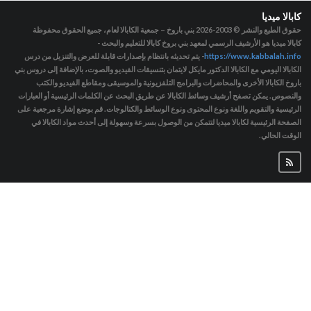
كابالا ميديا
حقوق الطبع والنشر © 2003-2026
بني باروخ – جمعية الكابالا لعام، جميع الحقوق محفوظة
كابالا ميديا هو الأرشيف الرسمي لمعهد بني بروخ كابالا للتعليم والبحث -
https://www.kabbalah.info
- يتم تحديثه بانتظام بإصدارات قابلة للعرض والتنزيل من درس
الكابالا اليومي مع الكابالا الدكتور مايكل لايتمان بتنسيقات الفيديو والصوت، بالإضافة إلى دروس بني
باروخ الكابالا الأخرى والمحاضرات والبرامج التلفزيونية والموسيقى ومقاطع الفيديو والكتب
والنصوص. يمكن تصفح أرشيف وسائط الكابالا عن طريق البحث عن الكلمات الرئيسية أو العبارات
الرئيسية والتقويم واللغة ونوع المحتوى ونوع الوسائط والكتالوجات. قم بوضع إشارة مرجعية على
الصفحة الرئيسية لكابالا ميديا لتتمكن من الوصول بسرعة وسهولة إلى أحدث مواد الكابالا في
الوقت الحالي.