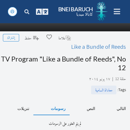
BNEI BARUCH
كابالا ميديا
إشتراك
علامة
حفظ
Like a Bundle of Reeds
TV Program "Like a Bundle of Reeds", No
12
حلقة 12
|
١٧ يونيو ٢٠١٤
:
Tags
معاداة السامية
التالي
النص
رسومات
تنزيلات
لم يتم العثور على الرسومات