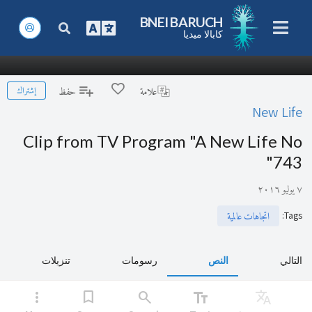
BNEI BARUCH
كابالا ميديا
إشتراك
علامة
حفظ
New Life
Clip from TV Program "A New Life No
743"
٧ يوليو ٢٠١٦
:
Tags
اتجاهات عالمية
التالي
النص
رسومات
تنزيلات
more_vert
bookmark
search
text_fields
Translate