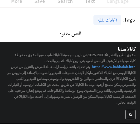
More
Save
Search
Text
Language
:
Tags
اتجاهات عالمية
النص مفقود
كابالا ميديا
حقوق الطبع والنشر © 2003-2026
بني باروخ – جمعية الكابالا لعام، جميع الحقوق محفوظة
كابالا ميديا هو الأرشيف الرسمي لمعهد بني بروخ كابالا للتعليم والبحث -
https://www.kabbalah.info
- يتم تحديثه بانتظام بإصدارات قابلة للعرض والتنزيل من درس
الكابالا اليومي مع الكابالا الدكتور مايكل لايتمان بتنسيقات الفيديو والصوت، بالإضافة إلى دروس بني
باروخ الكابالا الأخرى والمحاضرات والبرامج التلفزيونية والموسيقى ومقاطع الفيديو والكتب
والنصوص. يمكن تصفح أرشيف وسائط الكابالا عن طريق البحث عن الكلمات الرئيسية أو العبارات
الرئيسية والتقويم واللغة ونوع المحتوى ونوع الوسائط والكتالوجات. قم بوضع إشارة مرجعية على
الصفحة الرئيسية لكابالا ميديا لتتمكن من الوصول بسرعة وسهولة إلى أحدث مواد الكابالا في
الوقت الحالي.