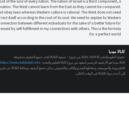
ot of the soul of every nation. The nation of Israel is a third component, a
her nation. The West cannot learn from the East as they cannot be compared.
 and obey laws whereas Western culture is rational. The West does not need
rect itself according to the root of its soul. We need to explain to Western
 connection between different individuals for the sake of a better future for
ressed by self-fulfillment in my connections with others. This is the formula
for a perfect world.
كابالا ميديا
حقوق الطبع والنشر © 2003-2026
بني باروخ – جمعية الكابالا لعام، جميع الحقوق محفوظة
كابالا ميديا هو الأرشيف الرسمي لمعهد بني بروخ كابالا للتعليم والبحث -
https://www.kabbalah.info
التلفزيونية والموسيقى ومقاطع الفيديو والكتب والنصوص. يمكن تصفح أرشيف وسائط الكابالا عن طريق ا
إلى أحدث مواد الكابالا في الوقت الحالي.