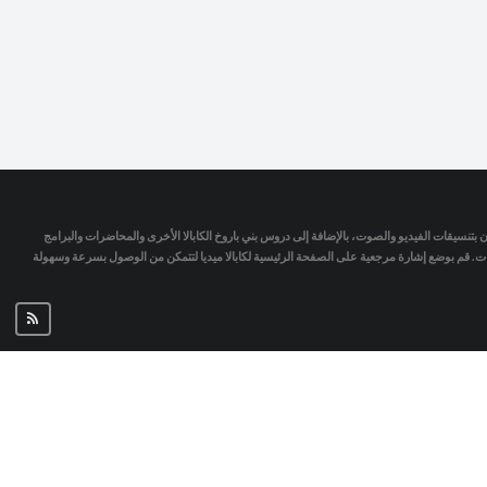
تمان بتنسيقات الفيديو والصوت، بالإضافة إلى دروس بني باروخ الكابالا الأخرى والمحاضرات والبرامج
جات. قم بوضع إشارة مرجعية على الصفحة الرئيسية لكابالا ميديا لتتمكن من الوصول بسرعة وسهولة