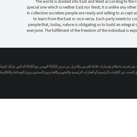
The world is divided into East and West according to the ro
special one which is neither East nor West; it is unlike any ot
In collective societies people are ready and willing to accept
to learn from the East or vice versa. Each party needs to cor
people that, today, nature is obligating us to build an integral
everyone. The fulfillment of the freedom of the individual is exp
- يتم تحديثه بانتظام بإصدارات قابلة للعرض والتنزيل من درس الكابالا اليومي مع الكابالا الدكتور مايكل لاي
لبحث عن الكلمات الرئيسية أو العبارات الرئيسية والتقويم واللغة ونوع المحتوى ونوع الوسائط والكتالو