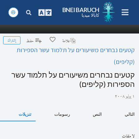
BNEI BARUCH
كابالا ميديا
إشتراك
علامة
حفظ
קטעים נבחרים משיעורים על תלמוד עשר הספירות
(קליפים)
קטעים נבחרים משיעורים על תלמוד עשר
הספירות (קליפים)
١ يوليو ٢٠٠٨
التالي
النص
رسومات
تنزيلات
لا ملفات