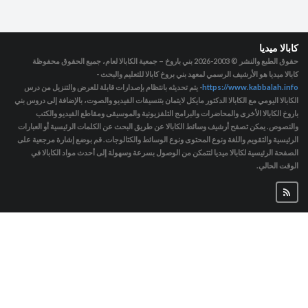
كابالا ميديا
حقوق الطبع والنشر © 2003-2026
بني باروخ – جمعية الكابالا لعام، جميع الحقوق محفوظة
كابالا ميديا هو الأرشيف الرسمي لمعهد بني بروخ كابالا للتعليم والبحث -
https://www.kabbalah.info
- يتم تحديثه بانتظام بإصدارات قابلة للعرض والتنزيل من درس
الكابالا اليومي مع الكابالا الدكتور مايكل لايتمان بتنسيقات الفيديو والصوت، بالإضافة إلى دروس بني
باروخ الكابالا الأخرى والمحاضرات والبرامج التلفزيونية والموسيقى ومقاطع الفيديو والكتب
والنصوص. يمكن تصفح أرشيف وسائط الكابالا عن طريق البحث عن الكلمات الرئيسية أو العبارات
الرئيسية والتقويم واللغة ونوع المحتوى ونوع الوسائط والكتالوجات. قم بوضع إشارة مرجعية على
الصفحة الرئيسية لكابالا ميديا لتتمكن من الوصول بسرعة وسهولة إلى أحدث مواد الكابالا في
الوقت الحالي.