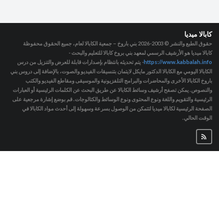
كابالا ميديا
حقوق الطبع والنشر © 2003-2026
بني باروخ – جمعية الكابالا لعام، جميع الحقوق محفوظة
كابالا ميديا هو الأرشيف الرسمي لمعهد بني بروخ كابالا للتعليم والبحث -
https://www.kabbalah.info
- يتم تحديثه بانتظام بإصدارات قابلة للعرض والتنزيل من درس
الكابالا اليومي مع الكابالا الدكتور مايكل لايتمان بتنسيقات الفيديو والصوت، بالإضافة إلى دروس بني
باروخ الكابالا الأخرى والمحاضرات والبرامج التلفزيونية والموسيقى ومقاطع الفيديو والكتب
والنصوص. يمكن تصفح أرشيف وسائط الكابالا عن طريق البحث عن الكلمات الرئيسية أو العبارات
الرئيسية والتقويم واللغة ونوع المحتوى ونوع الوسائط والكتالوجات. قم بوضع إشارة مرجعية على
الصفحة الرئيسية لكابالا ميديا لتتمكن من الوصول بسرعة وسهولة إلى أحدث مواد الكابالا في
الوقت الحالي.