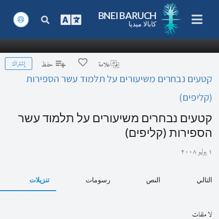
BNEI BARUCH
كابالا ميديا
إشتراك
علامة
حفظ
קטעים נבחרים משיעורים על תלמוד עשר הספירות
(קליפים)
קטעים נבחרים משיעורים על תלמוד עשר
הספירות (קליפים)
١ يوليو ٢٠٠٨
التالي
النص
رسومات
تنزيلات
لا ملفات