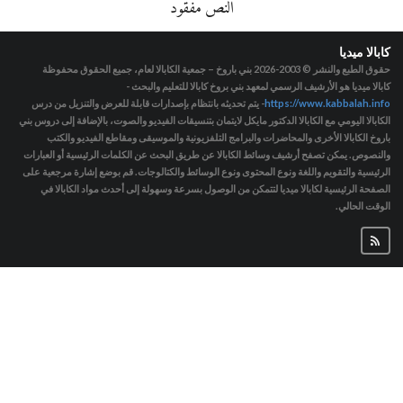
النص مفقود
كابالا ميديا
حقوق الطبع والنشر © 2003-2026
بني باروخ – جمعية الكابالا لعام، جميع الحقوق محفوظة
كابالا ميديا هو الأرشيف الرسمي لمعهد بني بروخ كابالا للتعليم والبحث -
https://www.kabbalah.info
- يتم تحديثه بانتظام بإصدارات قابلة للعرض والتنزيل من درس
الكابالا اليومي مع الكابالا الدكتور مايكل لايتمان بتنسيقات الفيديو والصوت، بالإضافة إلى دروس بني
باروخ الكابالا الأخرى والمحاضرات والبرامج التلفزيونية والموسيقى ومقاطع الفيديو والكتب
والنصوص. يمكن تصفح أرشيف وسائط الكابالا عن طريق البحث عن الكلمات الرئيسية أو العبارات
الرئيسية والتقويم واللغة ونوع المحتوى ونوع الوسائط والكتالوجات. قم بوضع إشارة مرجعية على
الصفحة الرئيسية لكابالا ميديا لتتمكن من الوصول بسرعة وسهولة إلى أحدث مواد الكابالا في
الوقت الحالي.