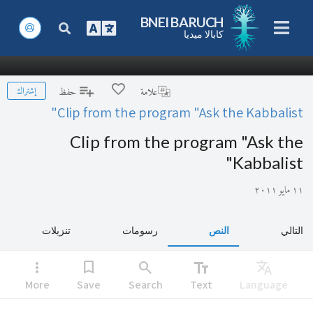
BNEI BARUCH
كابالا ميديا
إشتراك
علامة
حفظ
Clip from the program "Ask the Kabbalist"
Clip from the program "Ask the
Kabbalist"
١١ مايو ٢٠١١
التالي
النص
رسومات
تنزيلات
more_vert
bookmark
search
text_fields
Translate
More
Save
Search
Text
Language