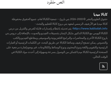
النص مفقود
كابالا ميديا
حقوق الطبع والنشر © 2003-2026
بني باروخ – جمعية الكابالا لعام، جميع الحقوق محفوظة
كابالا ميديا هو الأرشيف الرسمي لمعهد بني بروخ كابالا للتعليم والبحث -
https://www.kabbalah.info
- يتم تحديثه بانتظام بإصدارات قابلة للعرض والتنزيل من درس
الكابالا اليومي مع الكابالا الدكتور مايكل لايتمان بتنسيقات الفيديو والصوت، بالإضافة إلى دروس بني
باروخ الكابالا الأخرى والمحاضرات والبرامج التلفزيونية والموسيقى ومقاطع الفيديو والكتب
والنصوص. يمكن تصفح أرشيف وسائط الكابالا عن طريق البحث عن الكلمات الرئيسية أو العبارات
الرئيسية والتقويم واللغة ونوع المحتوى ونوع الوسائط والكتالوجات. قم بوضع إشارة مرجعية على
الصفحة الرئيسية لكابالا ميديا لتتمكن من الوصول بسرعة وسهولة إلى أحدث مواد الكابالا في
الوقت الحالي.