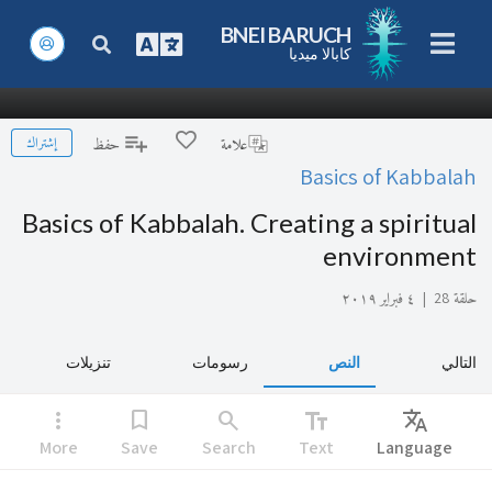
BNEI BARUCH
كابالا ميديا
إشتراك
علامة
حفظ
Basics of Kabbalah
Basics of Kabbalah. Creating a spiritual
environment
حلقة 28
|
٤ فبراير ٢٠١٩
التالي
النص
رسومات
تنزيلات
more_vert
bookmark
search
text_fields
Translate
More
Save
Search
Text
Language