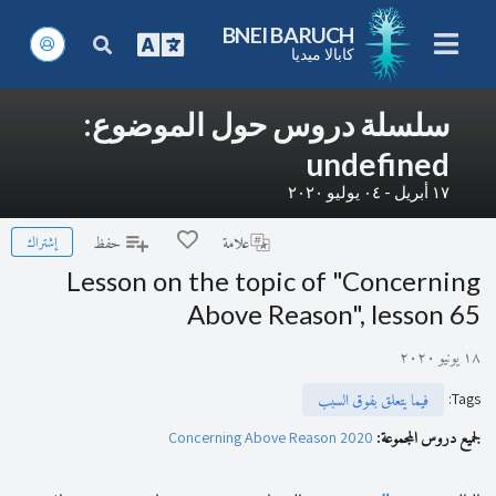
BNEI BARUCH
كابالا ميديا
سلسلة دروس حول الموضوع:
undefined
١٧ أبريل - ٠٤ يوليو ٢٠٢٠
إشتراك
علامة
حفظ
Lesson on the topic of "Concerning
Above Reason", lesson 65
١٨ يونيو ٢٠٢٠
:
Tags
فيما يتعلق بفوق السبب
لجميع دروس المجموعة:
Concerning Above Reason 2020