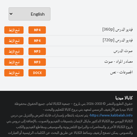
فيديو الدرس [360p]
MP4
نسخ الرابط
فيديو الدرس [720p]
MP4
نسخ الرابط
صوت الدرس
MP3
نسخ الرابط
مصادر المواد - صوت
MP3
نسخ الرابط
المجموعات - نص
DOCX
نسخ الرابط
كابالا ميديا
حقوق الطبع والنشر © 2003-2026
بني باروخ – جمعية الكابالا لعام، جميع الحقوق محفوظة
كابالا ميديا هو الأرشيف الرسمي لمعهد بني بروخ كابالا للتعليم والبحث -
https://www.kabbalah.info
- يتم تحديثه بانتظام بإصدارات قابلة للعرض والتنزيل من درس
الكابالا اليومي مع الكابالا الدكتور مايكل لايتمان بتنسيقات الفيديو والصوت، بالإضافة إلى دروس بني
باروخ الكابالا الأخرى والمحاضرات والبرامج التلفزيونية والموسيقى ومقاطع الفيديو والكتب
والنصوص. يمكن تصفح أرشيف وسائط الكابالا عن طريق البحث عن الكلمات الرئيسية أو العبارات