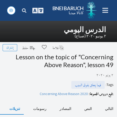
BNEI BARUCH
كابالا ميديا
الدرس اليومي
٢ يونيو ٢٠٢٠ (صباح)
إشتراك
علامة
حفظ
Lesson on the topic of "Concerning
Above Reason", lesson 49
٢ يونيو ٢٠٢٠
:
Tags
فيما يتعلق بفوق السبب
لجميع دروس المجموعة:
Concerning Above Reason 2020
التالي
النص
المصادر
رسومات
تنزيلات