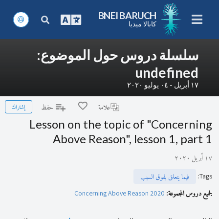
BNEI BARUCH
كابالا ميديا
سلسلة دروس حول الموضوع:
undefined
١٧ أبريل - ٠٤ يوليو ٢٠٢٠
إشتراك
علامة
حفظ
Lesson on the topic of "Concerning
Above Reason", lesson 1, part 1
١٧ أبريل ٢٠٢٠
:
Tags
فيما يتعلق بفوق السبب
لجميع دروس المجموعة:
Concerning Above Reason 2020