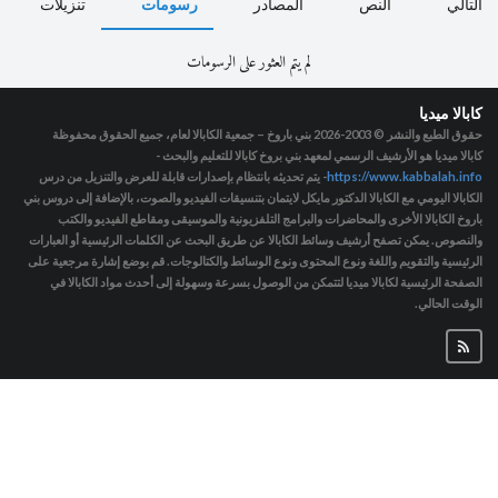
التالي
النص
المصادر
رسومات
تنزيلات
لم يتم العثور على الرسومات
كابالا ميديا
حقوق الطبع والنشر © 2003-2026
بني باروخ – جمعية الكابالا لعام، جميع الحقوق محفوظة
كابالا ميديا هو الأرشيف الرسمي لمعهد بني بروخ كابالا للتعليم والبحث -
https://www.kabbalah.info
- يتم تحديثه بانتظام بإصدارات قابلة للعرض والتنزيل من درس
الكابالا اليومي مع الكابالا الدكتور مايكل لايتمان بتنسيقات الفيديو والصوت، بالإضافة إلى دروس بني
باروخ الكابالا الأخرى والمحاضرات والبرامج التلفزيونية والموسيقى ومقاطع الفيديو والكتب
والنصوص. يمكن تصفح أرشيف وسائط الكابالا عن طريق البحث عن الكلمات الرئيسية أو العبارات
الرئيسية والتقويم واللغة ونوع المحتوى ونوع الوسائط والكتالوجات. قم بوضع إشارة مرجعية على
الصفحة الرئيسية لكابالا ميديا لتتمكن من الوصول بسرعة وسهولة إلى أحدث مواد الكابالا في
الوقت الحالي.