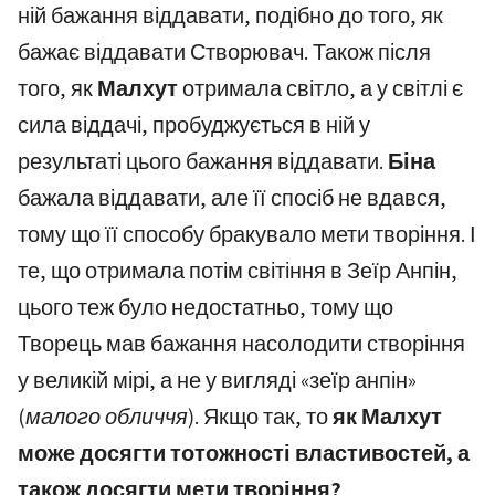
ній бажання віддавати, подібно до того, як
бажає віддавати Створювач. Також після
того, як
Малхут
отримала світло, а у світлі є
сила віддачі, пробуджується в ній у
результаті цього бажання віддавати.
Біна
бажала віддавати, але її спосіб не вдався,
тому що її способу бракувало мети творіння. І
те, що отримала потім світіння в Зеїр Анпін,
цього теж було недостатньо, тому що
Творець мав бажання насолодити створіння
у великій мірі, а не у вигляді «зеїр анпін»
(малого обличчя)
. Якщо так, то
як Малхут
може досягти тотожності властивостей, а
також досягти мети творіння?