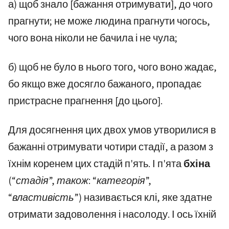
а) щоб знало [бажання отримувати], до чого
прагнути; не може людина прагнути чогось,
чого вона ніколи не бачила і не чула;
б) щоб не було в нього того, чого воно жадає,
бо якщо вже досягло бажаного, пропадає
пристрасне прагнення [до цього].
Для досягнення цих двох умов утворилися в
бажанні отримувати чотири стадії, а разом з
їхнім коренем цих стадій п'ять. І п'ята
бхіна
(“стадія”, також: “категорія”,
“властивість”)
називається клі, яке здатне
отримати задоволення і насолоду. І ось їхній