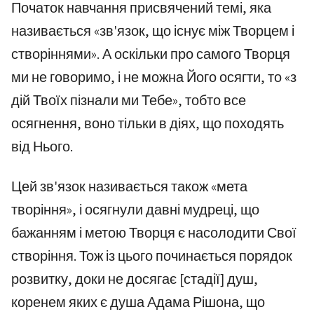
Початок навчання присвячений темі, яка
називається «зв'язок, що існує між Творцем і
створіннями». А оскільки про самого Творця
ми не говоримо, і не можна Його осягти, то «з
дій Твоїх пізнали ми Тебе», тобто все
осягнення, воно тільки в діях, що походять
від Нього.
Цей зв'язок називається також «мета
творіння», і осягнули давні мудреці, що
бажанням і метою Творця є насолодити Свої
створіння. Тож із цього починається порядок
розвитку, доки не досягає [стадії] душ,
коренем яких є душа Адама Рішона, що