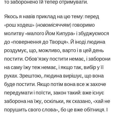
то заборонено їй тепер отримувати.
Якось я навів приклад на цю тему: перед
«рош ходеш»
(новомісяччям)
говоримо
молитву «малого Йом Кипура» і збуджуємося
до «повернення до Творця». Й іноді людина
роздумує, що, можливо, варто і в цей день
постити. Обов'язку постити немає, і заборони
на саму їжу теж немає, і якщо так, вибір у її
руках. Зрештою, людина вирішує, що вона
буде постити. Якщо потім вона все ж захоче
передумати і поїсти, закон такий: вже існує
заборона на їжу, оскільки, як сказано, «хай не
порушить свого слова», бо це вже обітниця. І