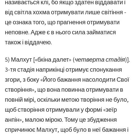
називається клі, бо якщо здатен віддавати і
від світла хохма отримувати лише світіння -
це ознака того, що прагнення отримувати
неповне. Адже є в нього сила займатися
також і віддачею.
5) Малхут [«бхіна далет»
(четверта стадія)
].
3-тя стадія наприкінці отримує спонукання
згори, з боку «Його бажання насолодити Свої
створіння», що вона повинна отримувати в
повній мірі, оскільки метою творіння не було,
щоб створіння отримували у формі «зеїр
анпін», малою мірою. Тому це збудження
спричинює Малхут, щоб було в неї бажання і