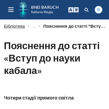
BNEI BARUCH
Кабала Медіа
Бібліотека
...
Пояснення до статті "Вступ до науки кабала"
chevron_right
chevron_right
Пояснення до статті
«Вступ до науки
кабала»
Чотири стадії прямого світла