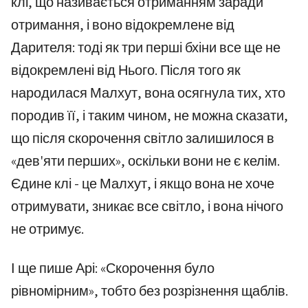
клі, що називається отриманням заради
отримання, і воно відокремлене від
Дарителя: тоді як три перші бхіни все ще не
відокремлені від Нього. Після того як
народилася Малхут, вона осягнула тих, хто
породив її, і таким чином, не можна сказати,
що після скорочення світло залишилося в
«дев'яти перших», оскільки вони не є келім.
Єдине клі - це Малхут, і якщо вона не хоче
отримувати, зникає все світло, і вона нічого
не отримує.
І ще пише Арі: «Скорочення було
рівномірним», тобто без розрізнення щаблів.