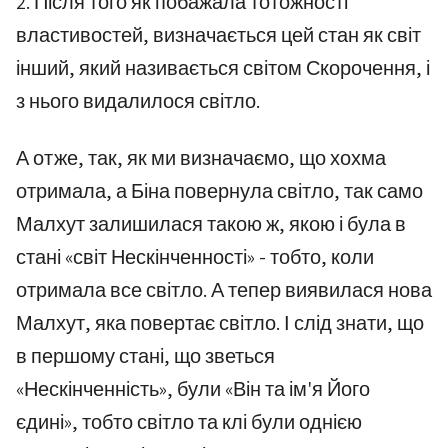
2. Після того як побажала тотожності
властивостей, визначається цей стан як світ
інший, який називається світом Скорочення, і
з нього видалилося світло.
А отже, так, як ми визначаємо, що хохма
отримала, а Біна повернула світло, так само
Малхут залишилася такою ж, якою і була в
стані «світ Нескінченності» - тобто, коли
отримала все світло. А тепер виявилася нова
Малхут, яка повертає світло. І слід знати, що
в першому стані, що зветься
«Нескінченність», були «Він та ім'я Його
єдині», тобто світло та клі були однією