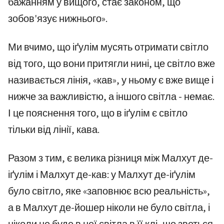
бажанням у вищого, стає законом, що
зобов'язує нижнього».
Ми вчимо, що іґулім мусять отримати світло
від того, що вони притягли нині, це світло вже
називається лінія, «кав», у ньому є вже вище і
нижче за важливістю, а іншого світла - немає.
І це пояснення того, що в іґулім є світло
тільки від лінії, кава.
Разом з тим, є велика різниця між Малхут де-
іґулім і Малхут де-кав: у Малхут де-іґулім
було світло, яке «заповнює всю реальність»,
а в Малхут де-йошер ніколи не було світла, і