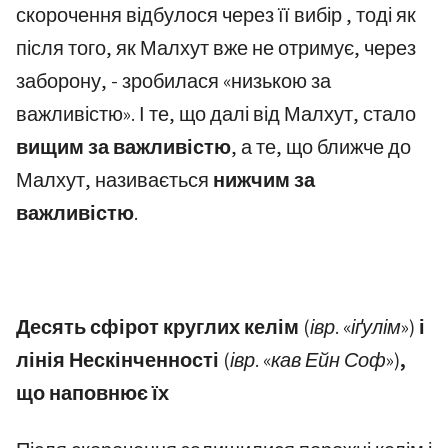
скорочення відбулося через її вибір , тоді як
після того, як Малхут вже не отримує, через
заборону, - зробилася «низькою за
важливістю». І те, що далі від Малхут, стало
вищим за важливістю
, а те, що ближче до
Малхут, називається
нижчим за
важливістю
.
Десять сфірот круглих келім
(івр. «іґулім»)
і
лінія Нескінченності
(івр. «кав Ейн Соф»)
,
що наповнює їх