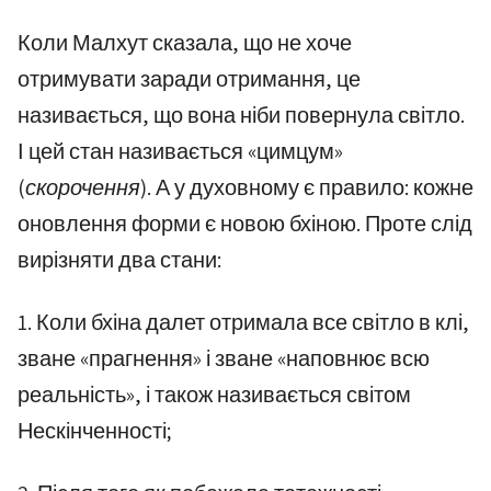
Коли Малхут сказала, що не хоче
отримувати заради отримання, це
називається, що вона ніби повернула світло.
І цей стан називається «цимцум»
(скорочення)
. А у духовному є правило: кожне
оновлення форми є новою бхіною. Проте слід
вирізняти два стани:
1. Коли бхіна далет отримала все світло в клі,
зване «прагнення» і зване «наповнює всю
реальність», і також називається світом
Нескінченності;