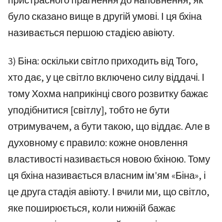
пристрасного прагнення до наповнення, як
було сказано вище в другій умові. І ця бхіна
називається першою стадією авіюту.
3) Біна: оскільки світло приходить від Того,
хто дає, у це світло включено силу віддачі. І
тому Хохма наприкінці свого розвитку бажає
уподібнитися [світлу], тобто не бути
отримувачем, а бути такою, що віддає. Але в
духовному є правило: кожне оновлення
властивості називається новою бхіною. Тому
ця бхіна називається власним ім'ям «Біна», і
це друга стадія авіюту. І вчили ми, що світло,
яке поширюється, коли нижній бажає