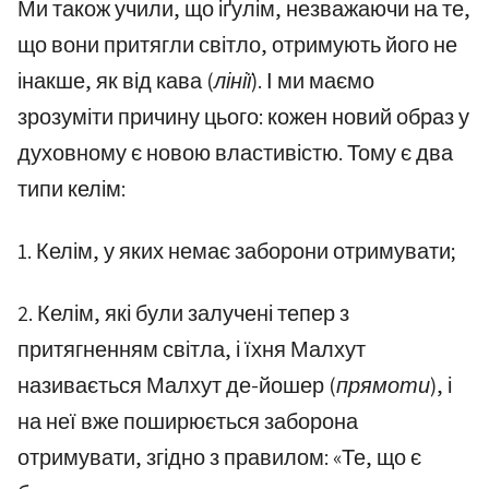
Ми також учили, що іґулім, незважаючи на те,
що вони притягли світло, отримують його не
інакше, як від кава
(лінії)
. І ми маємо
зрозуміти причину цього: кожен новий образ у
духовному є новою властивістю. Тому є два
типи келім:
1. Келім, у яких немає заборони отримувати;
2. Келім, які були залучені тепер з
притягненням світла, і їхня Малхут
називається Малхут де-йошер
(прямоти)
, і
на неї вже поширюється заборона
отримувати, згідно з правилом: «Те, що є