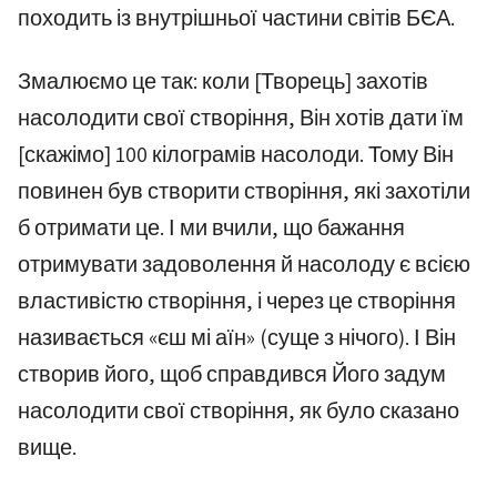
походить із внутрішньої частини світів БЄА.
Змалюємо це так: коли [Творець] захотів
насолодити свої створіння, Він хотів дати їм
[скажімо] 100 кілограмів насолоди. Тому Він
повинен був створити створіння, які захотіли
б отримати це. І ми вчили, що бажання
отримувати задоволення й насолоду є всією
властивістю створіння, і через це створіння
називається «єш мі аїн» (суще з нічого). І Він
створив його, щоб справдився Його задум
насолодити свої створіння, як було сказано
вище.