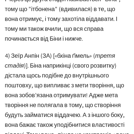
тому що "ітбонена" (вдивилася) в те, що
вона отримує, і тому захотіла віддавати. І
тому ми також вчили, що вся справа
починається від Біни і нижче.
4) Зеїр Анпін (ЗА) [«бхіна ґімель»
(третя
стадія)
]. Біна наприкінці (свого розвитку)
дістала щось подібне до внутрішнього
поштовху, що випливає з мети творіння, що
вона зобов'язана отримувати! Адже мета
творіння не полягала в тому, що створіння
будуть займатися віддачею. А з іншого боку,
вона бажає також уподібнитися властивості