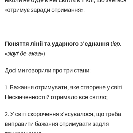
ніколи не буде в неї світла в її клі, що зветься
«отримує заради отримання».
Поняття лінії та ударного з'єднання
(івр.
«зівуґ де-акаа»)
Досі ми говорили про три стани:
1. Бажання отримувати, яке створене у світі
Нескінченності й отримало все світло;
2. У світі скорочення з'ясувалося, що треба
виправити бажання отримувати задля