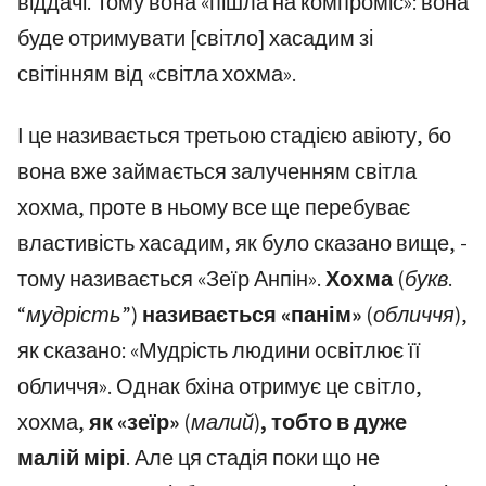
віддачі. Тому вона «пішла на компроміс»: вона
буде отримувати [світло] хасадим зі
світінням від «світла хохма».
І це називається третьою стадією авіюту, бо
вона вже займається залученням світла
хохма, проте в ньому все ще перебуває
властивість хасадим, як було сказано вище, -
тому називається «Зеїр Анпін».
Хохма
(букв.
“мудрість”)
називається «панім»
(обличчя)
,
як сказано: «Мудрість людини освітлює її
обличчя». Однак бхіна отримує це світло,
хохма,
як «зеїр»
(малий)
, тобто в дуже
малій мірі
. Але ця стадія поки що не