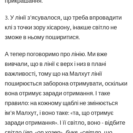
прикрашання.
3. У лінії з'ясувалося, що треба впровадити
клі з точки зору хісарону, інакше світло не
зможе в ньому поширитися.
А тепер поговоримо про лінію. Ми вже
вивчали, що в лінії є верх і низ в плані
важливості, тому що на Малхут лінії
поширюється заборона отримувати, оскільки
вона отримує заради отримання. І таке
правило: на кожному щаблі не змінюється
ім'я Малхут, і воно таке: «та, що отримує
заради отримання». І її світло, воно - відбите
світло
(івр. «ор хозер», букв. «світло, що