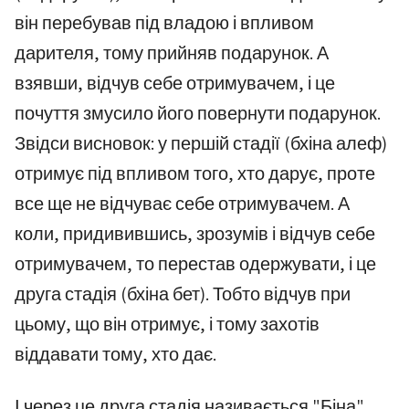
він перебував під владою і впливом
дарителя, тому прийняв подарунок. А
взявши, відчув себе отримувачем, і це
почуття змусило його повернути подарунок.
Звідси висновок: у першій стадії (бхіна алеф)
отримує під впливом того, хто дарує, проте
все ще не відчуває себе отримувачем. А
коли, придивившись, зрозумів і відчув себе
отримувачем, то перестав одержувати, і це
друга стадія (бхіна бет). Тобто відчув при
цьому, що він отримує, і тому захотів
віддавати тому, хто дає.
І через це друга стадія називається "Біна",