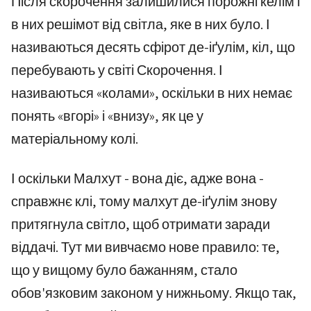
Після скорочення залишилися порожні келім і
в них решімот від світла, яке в них було. І
називаються десять сфірот де-іґулім, кіл, що
перебувають у світі Скорочення. І
називаються «колами», оскільки в них немає
понять «вгорі» і «внизу», як це у
матеріальному колі.
І оскільки Малхут - вона діє, адже вона -
справжнє клі, тому малхут де-іґулім знову
притягнула світло, щоб отримати заради
віддачі. Тут ми вивчаємо нове правило: те,
що у вищому було бажанням, стало
обов'язковим законом у нижньому. Якщо так,