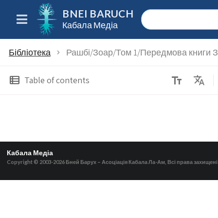
BNEI BARUCH
Кабала Медіа
Бібліотека
Рашбі/Зоар/Том 1/Передмова книги 
chevron_right
text_fields
Translate
view_list
Table of contents
Кабала Медіа
Copyright © 2003-2026
Бней Барух – Асоціація Кабала Ла-Ам, Всі права захищені