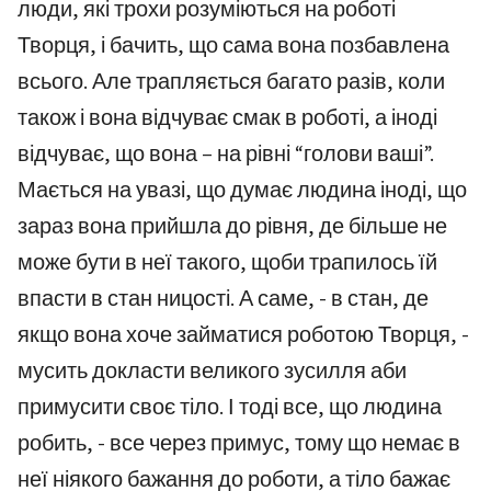
люди, які трохи розуміються на роботі
Творця, і бачить, що сама вона позбавлена
всього. Але трапляється багато разів, коли
також і вона відчуває смак в роботі, а іноді
відчуває, що вона – на рівні “голови ваші”.
Мається на увазі, що думає людина іноді, що
зараз вона прийшла до рівня, де більше не
може бути в неї такого, щоби трапилось їй
впасти в стан ницості. А саме, - в стан, де
якщо вона хоче займатися роботою Творця, -
мусить докласти великого зусилля аби
примусити своє тіло. І тоді все, що людина
робить, - все через примус, тому що немає в
неї ніякого бажання до роботи, а тіло бажає