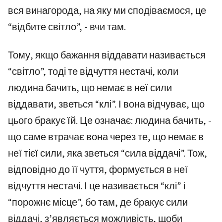
вся винагорода, на яку ми сподіваємося, це
“відбите світло”, - вчи там.
Тому, якщо бажання віддавати називається
“світло”, тоді те відчуття нестачі, коли
людина бачить, що немає в неї сили
віддавати, зветься “клі”. І вона відчуває, що
цього бракує їй. Це означає: людина бачить, -
що саме втрачає вона через те, що немає в
неї тієї сили, яка зветься “сила віддачі”. Тож,
відповідно до її чуття, формується в неї
відчуття нестачі. І це називається “клі” і
“порожнє місце”, бо там, де бракує сили
віддачі, з’являється можливість, щоби