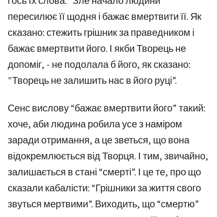
і ось їх слова: “Зле начало людини
пересилює її щодня і бажає вмертвити її. Як
сказано: стежить грішник за праведником і
бажає вмертвити його. І якби Творець не
допоміг, - не подолала б його, як сказано:
"Творець не залишить нас в його руці”.
Сенс вислову “бажає вмертвити його” такий:
хоче, аби людина робила усе з наміром
заради отримання, а це зветься, що вона
відокремлюється від Творця. І тим, звичайно,
залишається в стані “смерті”. І це те, про що
сказали кабалісти: “Грішники за життя свого
звуться мертвими”. Виходить, що “смертю”