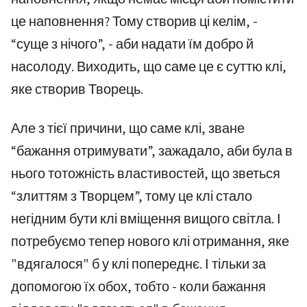
це наповнення? Тому створив ці келім, -
“суще з нічого”, - аби надати їм добро й
насолоду. Виходить, що саме це є суттю клі,
яке створив Творець.
Але з тієї причини, що саме клі, зване
“бажання отримувати”, зажадало, аби була в
нього тотожність властивостей, що зветься
“злиттям з Творцем”, тому це клі стало
негідним бути клі вміщення вищого світла. І
потребуємо тепер нового клі отримання, яке
"вдягалося" б у клі попереднє. І тільки за
допомогою їх обох, тобто - коли бажання