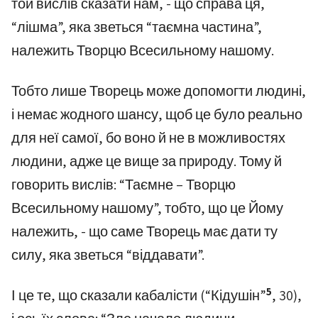
той вислів сказати нам, - що справа ця,
“лішма”, яка зветься “таємна частина”,
належить Творцю Всесильному нашому.
Тобто лише Творець може допомогти людині,
і немає жодного шансу, щоб це було реально
для неї самої, бо воно й не в можливостях
людини, адже це вище за природу. Тому й
говорить вислів: “Таємне – Творцю
Всесильному нашому”, тобто, що це Йому
належить, - що саме Творець має дати ту
силу, яка зветься “віддавати”.
5
І це те, що сказали кабалісти (“Кідушін”
, 30),