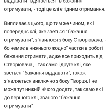
віддавати "вдягається" в бажання
отримувати, - тоді це клі є гідним отримання.
Випливає з цього, що тим же чином, як і
попереднє клі, яке зветься “бажання
отримувати”, з’явилося з боку Створювача, -
бо немає в нижнього жодної частки в роботі
бажання отримати, адже все приходить від
Створювача, - так само і друге клі, яке
зветься “бажання віддавати”, також
з’являється виключно з боку Творця. І не
може тут нижній нічого додати, так само як і
до першого клі, званого “бажання
отримувати”.