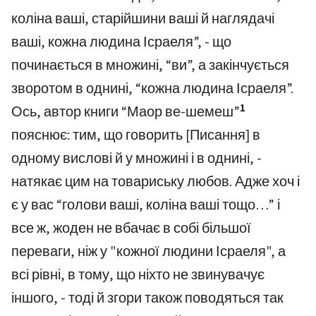
коліна ваші, старійшини ваші й наглядачі
ваші, кожна людина Ісраеля”, - що
починається в множині, “ви”, а закінчується
зворотом в однині, “кожна людина Ісраеля”.
1
Ось, автор книги “Маор ве-шемеш”
пояснює: тим, що говорить [Писання] в
одному вислові й у множині і в однині, -
натякає цим на товариську любов. Адже хоч і
є у вас “голови ваші, коліна ваші тощо…” і
все ж, жоден не вбачає в собі більшої
переваги, ніж у "кожної людини Ісраеля", а
всі рівні, в тому, що ніхто не звинувачує
іншого, - тоді й згори також поводяться так