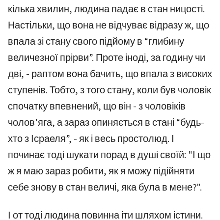
кілька хвилин, людина падає в стан ницості.
Настільки, що вона не відчуває відразу ж, що
впала зі стану свого підйому в “глибину
величезної прірви”. Проте іноді, за годину чи
дві, - раптом вона бачить, що впала з високих
ступенів. Тобто, з того стану, коли був чоловік
спочатку впевнений, що він - з чоловіків
чолов’яга, а зараз опиняється в стані “будь-
хто з Ісраеля”, - як і весь простолюд. І
починає тоді шукати порад в душі своїй: "І що
ж я маю зараз робити, як я можу підійняти
себе знову в стан величі, яка була в мене?".
І от тоді людина повинна іти шляхом істини.