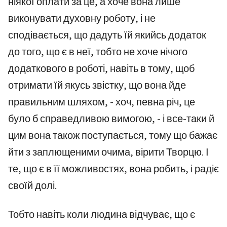
ніякої оплати за це, а хоче вона лише
виконувати духовну роботу, і не
сподівається, що дадуть їй якийсь додаток
до того, що є в неї, тобто не хоче нічого
додаткового в роботі, навіть в тому, щоб
отримати їй якусь звістку, що вона йде
правильним шляхом, - хоч, певна річ, це
було б справедливою вимогою, - і все-таки й
цим вона також поступається, тому що бажає
йти з заплющеними очима, вірити Творцю. І
те, що є в її можливостях, вона робить, і радіє
своїй долі.
Тобто навіть коли людина відчуває, що є