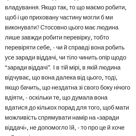
владування. Якщо так, то що маємо робити,
щоб і цю приховану частину могли б ми
виконувати? Стосовно цього має людина
лише завжди робити перевірку, тобто
перевіряти себе, - чи й справді вона робить
усе заради віддачі, чи тіло чинить опір щодо
“заради віддачі”. І в тій мірі, в якій людина
відчуває, що вона далека від цього, тоді,
якщо бачить, що нездатна зі свого боку нічого
вдіяти, - оскільки те, що думала вона
вдатися до кількох порад для того, щоб мати
можливість спрямувати намір на «заради
віддачі», не допомогло їй, - то про це й хоче