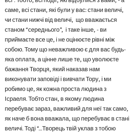
всі”. Тобто, всі події, які відбулися з вами, - а
саме, всі стани, які були у вас: стани величі,
чи стани нижчі від величі, що вважається
станом “середнього”, і таке інше, - ви
приймаєте все це, і не оцінюєте рівні між
собою. Тому що неважливою є для вас будь-
яка оплата, а цінне лише те, що уволюєте
бажання Творця, який наказав нам
виконувати заповіді і вивчати Тору, і ми
робимо це, як кожна проста людина з
Ісраеля. Тобто стан, в якому людина
перебуває зараз, важливий для неї так само,
як наче б вона вважала, що перебуває в стані
величі. Тоді “...Творець твій уклав з тобою