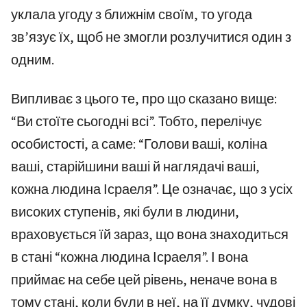
уклала угоду з ближнім своїм, то угода
зв’язує їх, щоб не змогли розлучитися один з
одним.
Випливає з цього те, про що сказано вище:
“Ви стоїте сьогодні всі”. Тобто, перелічує
особистості, а саме: “Голови ваші, коліна
ваші, старійшини ваші й наглядачі ваші,
кожна людина Ісраеля”. Це означає, що з усіх
високих ступенів, які були в людини,
враховується їй зараз, що вона знаходиться
в стані “кожна людина Ісраеля”. І вона
приймає на себе цей рівень, неначе вона в
тому стані, коли були в неї, на її думку, чудові