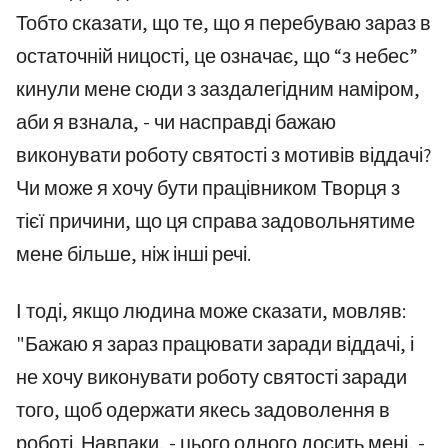
Тобто сказати, що те, що я перебуваю зараз в
остаточній ницості, це означає, що “з небес”
кинули мене сюди з заздалегідним наміром,
аби я взнала, - чи насправді бажаю
виконувати роботу святості з мотивів віддачі?
Чи може я хочу бути працівником Творця з
тієї причини, що ця справа задовольнятиме
мене більше, ніж інші речі.
І тоді, якщо людина може сказати, мовляв:
"Бажаю я зараз працювати заради віддачі, і
не хочу виконувати роботу святості заради
того, щоб одержати якесь задоволення в
роботі. Навпаки, - цього одного досить мені, -