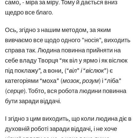
само, - міра за міру. Тому й дається вниз
щедро все благо.
Ось, згідно з нашим методом, за яким
вивчаємо все щодо одного "носія", виходить
справа так. Людина повинна прийняти на
себе владу Творця “як віл у ярмо і як віслюк
під поклажу”, а вони,
(“віл” і “віслюк”)
є
категоріями “моха”
(мозок, розум)
і “ліба”
(серце)
. Тобто, вся робота людини повинна
бути заради віддачі.
І згідно з цим виходить, що коли людина діє в
духовній роботі заради віддачі, і не хоче