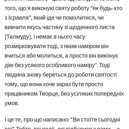
того, що я виконую святу роботу “як будь-хто
з Ісраеля”, який іде чи помолитися, чи
вивчити якусь частину зі щоденного листа
[Талмуду], і немає в нього часу
розмірковувати тоді, з яким наміром він
вчиться або молиться, а просто він виконує
дію без усякого особливого наміру". Тоді
людина знову береться до роботи святості
тому, що вона хоче зараз бути просто
працівником Творця, без усіляких попередніх
умов.
І це те, про що написано: “Ви стоїте сьогодні