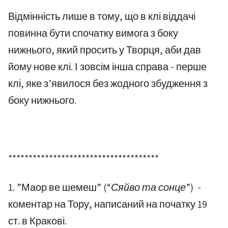
Відмінність лише в тому, що в клі віддачі
повинна бути спочатку вимога з боку
нижнього, який просить у Творця, аби дав
йому нове клі. І зовсім інша справа - перше
клі, яке з’явилося без жодного збудження з
боку нижнього.
*************************************
1. ”Маор ве шемеш”
(“Сяйво та сонце”)
-
коментар на Тору, написаний на початку 19
ст. в Кракові.