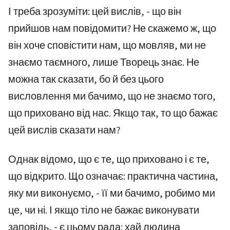
І треба зрозуміти: цей вислів, - що він
прийшов нам повідомити? Не скажемо ж, що
він хоче сповістити нам, що мовляв, ми не
знаємо таємного, лише Творець знає. Не
можна так сказати, бо й без цього
висловлення ми бачимо, що не знаємо того,
що приховано від нас. Якщо так, то що бажає
цей вислів сказати нам?
Однак відомо, що є те, що приховано і є те,
що відкрито. Що означає: практична частина,
яку ми виконуємо, - її ми бачимо, робимо ми
це, чи ні. І якщо тіло не бажає виконувати
заповідь, - є цьому рада: хай людина