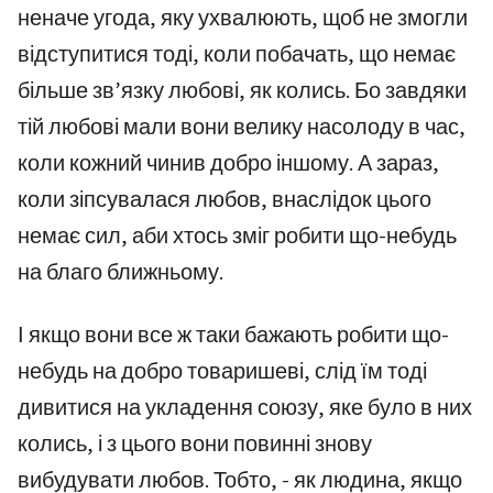
неначе угода, яку ухвалюють, щоб не змогли
відступитися тоді, коли побачать, що немає
більше зв’язку любові, як колись. Бо завдяки
тій любові мали вони велику насолоду в час,
коли кожний чинив добро іншому. А зараз,
коли зіпсувалася любов, внаслідок цього
немає сил, аби хтось зміг робити що-небудь
на благо ближньому.
І якщо вони все ж таки бажають робити що-
небудь на добро товаришеві, слід їм тоді
дивитися на укладення союзу, яке було в них
колись, і з цього вони повинні знову
вибудувати любов. Тобто, - як людина, якщо