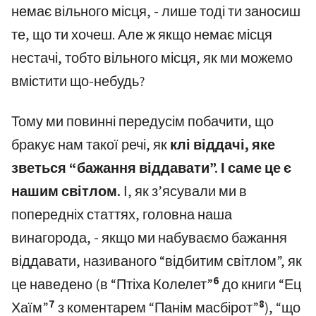
немає вільного місця, - лише тоді ти заносиш
те, що ти хочеш. Але ж якщо немає місця
нестачі, тобто вільного місця, як ми можемо
вмістити що-небудь?
Тому ми повинні передусім побачити, що
бракує нам такої речі, як
клі віддачі, яке
зветься “бажання віддавати”. І саме це є
нашим світлом.
І, як з’ясували ми в
попередніх статтях, головна наша
винагорода, - якщо ми набуваємо бажання
віддавати, називаного “відбитим світлом”, як
6
це наведено (в “Птіха Колелет”
до книги “Ец
7
8
Хаїм”
з коментарем “Панім масбірот”
), “що