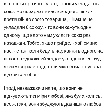
він тільки про його благо, - і вони укладають
союз. Бо як зараз немає в жодного ніяких
претензій до свого товариша, - інакше не
укладали б союзу, - то вони кажуть один
одному, що варто нам укласти союз раз і
назавжди. Тобто, якщо прийде, - хай омине
нас! - стан, коли будуть нарікання в одного на
іншого, тоді кожний згадає укладення союзу,
який утворили тоді, коли між обома існувала
відкрита любов.
І тоді, незважаючи на те, що вони не
відчувають тієї міри любові, яка була колись,
все ж таки, вони збуджують давнішню любов,