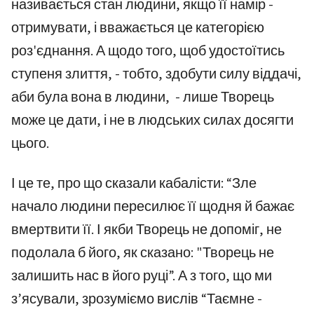
називається стан людини, якщо її намір -
отримувати, і вважається це категорією
роз'єднання. А щодо того, щоб удостоїтись
ступеня злиття, - тобто, здобути силу віддачі,
аби була вона в людини, - лише Творець
може це дати, і не в людських силах досягти
цього.
І це те, про що сказали кабалісти: “Зле
начало людини пересилює її щодня й бажає
вмертвити її. І якби Творець не допоміг, не
подолала б його, як сказано: "Творець не
залишить нас в його руці”. А з того, що ми
з’ясували, зрозуміємо вислів “Таємне -