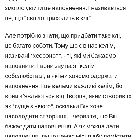
змогло увійти це наповнення. І називається
це, що “світло приходить в клі”.
Але потрібно знати, що придбати таке клі, -
це багато роботи. Тому що є в нас келім,
називані “хесронот”, - ті, які ми бажаємо
наповнити. І вони звуться “келім
себелюбства”, в які ми хочемо одержати
наповнення. І це вельми важливі келім, бо
вони з’являються від Творця, який створив їх
як “суще з нічого”, оскільки Він хоче
насолодити створіння, - через те, що Він
бажає дати наповнення. А як можна дати
наповнення, якщо немає місця аби помістити