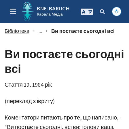
BNEI BARUCH
Кабала Медіа
Бібліотека
...
Ви постаєте сьогодні всі
chevron_right
chevron_right
Ви постаєте сьогодні
всі
Стаття 19, 1984 рік
(переклад з івриту)
Коментатори питають про те, що написано, -
“Ви постаєте сьогодні, всі ви: голови ваші,