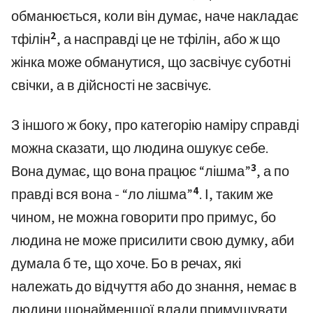
обманюється, коли він думає, наче накладає
2
тфілін
, а насправді це не тфілін, або ж що
жінка може обманутися, що засвічує суботні
свічки, а в дійсності не засвічує.
З іншого ж боку, про категорію наміру справді
можна сказати, що людина ошукує себе.
3
Вона думає, що вона працює “лішма”
, а по
4
правді вся вона - “ло лішма”
. І, таким же
чином, не можна говорити про примус, бо
людина не може присилити свою думку, аби
думала б те, що хоче. Бо в речах, які
належать до відчуття або до знання, немає в
людини щонайменшої влади примушувати