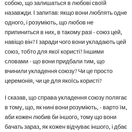
собою, що залишаться в любові своїй
назавжди. І запитав: якщо вони люблять одне
одного, і розуміють, що любов не
припиниться в них, в такому разі - союз цей,
навіщо він? І заради чого вони укладають цей
союз, тобто для якої користі? Іншими
словами - що вони придбали тим, що
вчинили укладення союзу? Чи це просто
церемонія, чи це для якоїсь користі?
І сказав, що справа укладення союзу полягає
в тому, що, як нині вони розуміють, - варто їм,
аби кожен любив би іншого, тому що вони
бачать зараз, як кожен відчуває іншого, і дбає