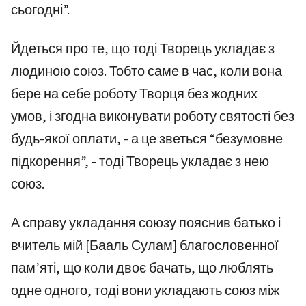
сьогодні”.
Йдеться про те, що тоді Творець укладає з
людиною союз. Тобто саме в час, коли вона
бере на себе роботу Творця без жодних
умов, і згодна виконувати роботу святості без
будь-якої оплати, - а це зветься “безумовне
підкорення”, - тоді Творець укладає з нею
союз.
А справу укладання союзу пояснив батько і
вчитель мій [Бааль Сулам] благословенної
пам’яті, що коли двоє бачать, що люблять
одне одного, тоді вони укладають союз між