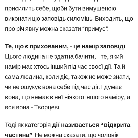
присилить себе, щоби бути вимушеною
виконати цю заповідь силоміць. Виходить, що
про річ явну можна сказати “примус”.
Те, що є прихованим, - це намір заповіді
.
Цього людина не здатна бачити, - те, який
намір має хтось інший під час своєї дії. Та й
сама людина, коли діє, також не може знати,
чи не ошукує вона себе під час дії. І думає
вона, що немає в неї ніякого іншого наміру, а
вся вона - Творцеві.
Тоді як категорія
дії називається “відкрита
частина”
. Не можна сказати, що чоловік