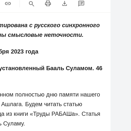
print
download
link
search
ирована с русского синхронного
жны смысловые неточности.
бря 2023 года
 установленный Бааль Суламом. 46
нном полностью дню памяти нашего
 Ашлага. Будем читать статью
ца из книги «Труды РАБАШа». Статья
ь Суламу.