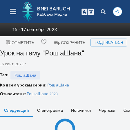
BNEI BARUCH
Каббала Медиа
15 - 17 сентября 2023
ПОДПИСАТЬСЯ
ОТМЕТИТЬ
СОХРАНИТЬ
Урок на тему "Рош аШана"
16 сент. 2023 г.
Теги
:
Рош аШана
Ко всем урокам серии:
Рош аШана
Относится к:
Рош аШана 2023
Следующий
Стенограмма
Источники
Чертежи
Ска