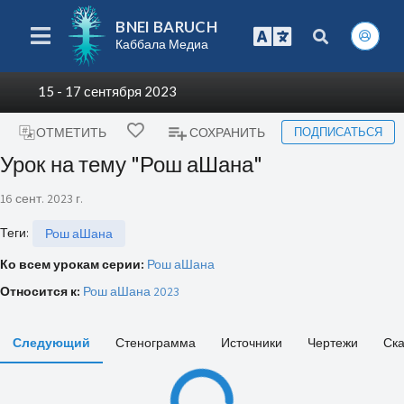
BNEI BARUCH
Каббала Медиа
15 - 17 сентября 2023
ПОДПИСАТЬСЯ
ОТМЕТИТЬ
СОХРАНИТЬ
Урок на тему "Рош аШана"
16 сент. 2023 г.
Теги
:
Рош аШана
Ко всем урокам серии:
Рош аШана
Относится к:
Рош аШана 2023
Следующий
Стенограмма
Источники
Чертежи
Ска