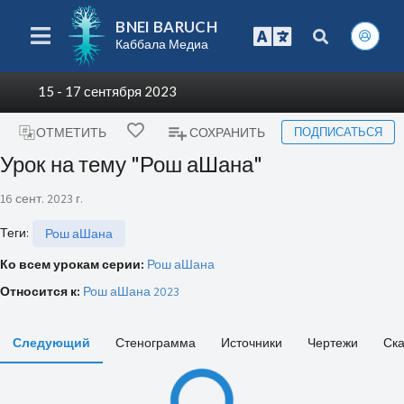
BNEI BARUCH
Каббала Медиа
15 - 17 сентября 2023
ПОДПИСАТЬСЯ
ОТМЕТИТЬ
СОХРАНИТЬ
Урок на тему "Рош аШана"
16 сент. 2023 г.
Теги
:
Рош аШана
Ко всем урокам серии:
Рош аШана
Относится к:
Рош аШана 2023
Следующий
Стенограмма
Источники
Чертежи
Ска