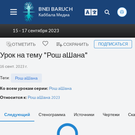
BNEI BARUCH
Каббала Медиа
15 - 17 сентября 2023
ПОДПИСАТЬСЯ
ОТМЕТИТЬ
СОХРАНИТЬ
Урок на тему "Рош аШана"
16 сент. 2023 г.
Теги
:
Рош аШана
Ко всем урокам серии:
Рош аШана
Относится к:
Рош аШана 2023
Следующий
Стенограмма
Источники
Чертежи
Ска